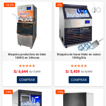
-10.2%
-9%
Maquina productora de hielo
Maquina de hacer Hielo en cubos
180KG en 24horas
100Kg/Dia
S/ 6,644
S/ 5,459
S/ 7,399
S/ 5,999
COMPRAR
COMPRAR
-14%
-15%