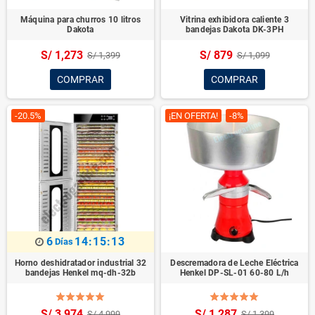
Máquina para churros 10 litros
Vitrina exhibidora caliente 3
Dakota
bandejas Dakota DK-3PH
S/ 1,273
S/ 879
S/ 1,399
S/ 1,099
COMPRAR
COMPRAR
-20.5%
¡EN OFERTA!
-8%
6
14:15:12
Días
Horno deshidratador industrial 32
Descremadora de Leche Eléctrica
bandejas Henkel mq-dh-32b
Henkel DP-SL-01 60-80 L/h
S/ 3,974
S/ 1,287
S/ 4,999
S/ 1,399