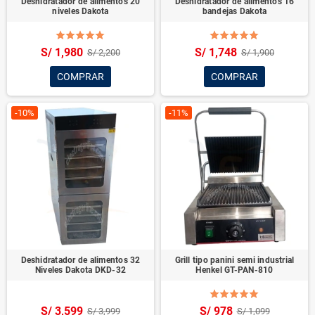
Deshidratador de alimentos 20
Deshidratador de alimentos 16
niveles Dakota
bandejas Dakota
S/ 1,980
S/ 1,748
S/ 2,200
S/ 1,900
COMPRAR
COMPRAR
-10%
-11%
Deshidratador de alimentos 32
Grill tipo panini semi industrial
Niveles Dakota DKD-32
Henkel GT-PAN-810
S/ 3,599
S/ 978
S/ 3,999
S/ 1,099