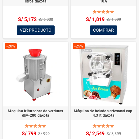
litros dakota
10A
S/ 5,172
S/ 1,819
S/ 6,000
S/ 1,999
VER PRODUCTO
COMPRAR
-20%
-25%
Maquina trituradora de verduras
Máquina de helados artesanal cap.
dkv-280 dakota
4,3 lt dakota
S/ 799
S/ 2,549
S/ 999
S/ 3,399