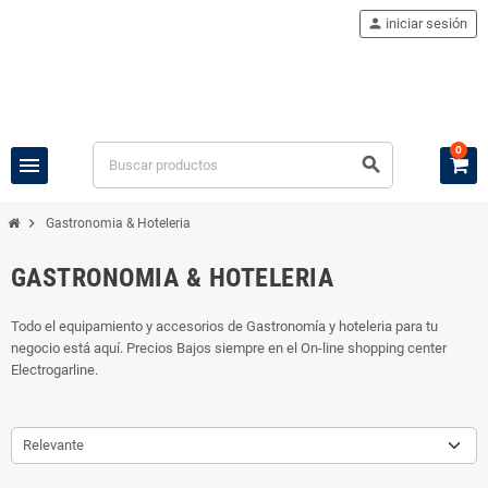
person
iniciar sesión
0
menu
search
chevron_right
Gastronomia & Hoteleria
GASTRONOMIA & HOTELERIA
Todo el equipamiento y accesorios de Gastronomía y hoteleria para tu
negocio está aquí. Precios Bajos siempre en el On-line shopping center
Electrogarline.
Relevante