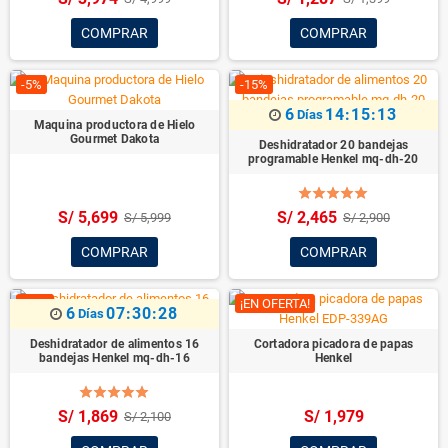
COMPRAR
COMPRAR
-5%
-15%
6
14:15:12
Días
Maquina productora de Hielo
Gourmet Dakota
Deshidratador 20 bandejas
programable Henkel mq-dh-20
S/ 5,699
S/ 2,465
S/ 5,999
S/ 2,900
COMPRAR
COMPRAR
-11%
¡EN OFERTA!
6
07:30:27
Días
Deshidratador de alimentos 16
Cortadora picadora de papas
bandejas Henkel mq-dh-16
Henkel
S/ 1,869
S/ 1,979
S/ 2,100