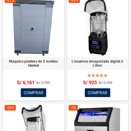
-21%
-23%
Maquina paletera de 2 moldes
Licuadora encapsulada digital 2
Henkel
Litros
S/ 6,161
S/ 923
S/ 7,799
S/ 1,199
COMPRAR
COMPRAR
-23%
-7%