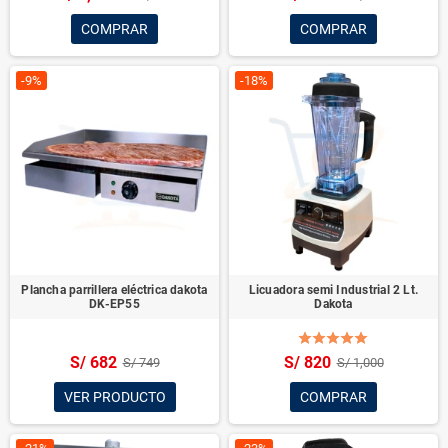
COMPRAR
COMPRAR
-9%
-18%
Plancha parrillera eléctrica dakota
Licuadora semi Industrial 2 Lt.
DK-EP55
Dakota
S/ 682
S/ 820
S/ 749
S/ 1,000
VER PRODUCTO
COMPRAR