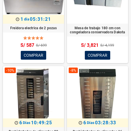
1
05:31:20
día
Freidora electrica de 2 pozas
Mesa de trabajo 180 cm con
congeladora conservadora Dakota
S/ 587
S/ 3,821
S/ 699
S/ 4,199
COMPRAR
COMPRAR
-10%
-8%
6
10:49:24
6
03:28:32
Días
Días