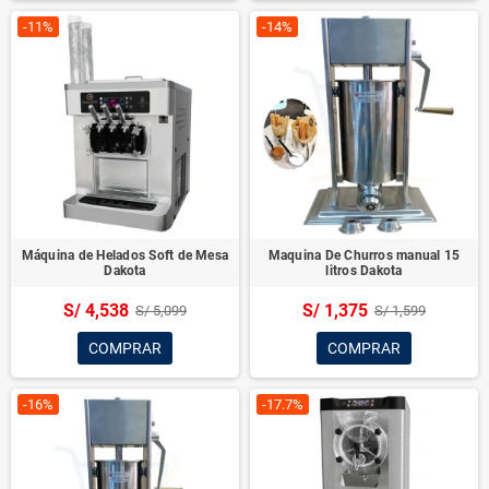
-11%
-14%
Máquina de Helados Soft de Mesa
Maquina De Churros manual 15
Dakota
litros Dakota
S/ 4,538
S/ 1,375
S/ 5,099
S/ 1,599
COMPRAR
COMPRAR
-16%
-17.7%