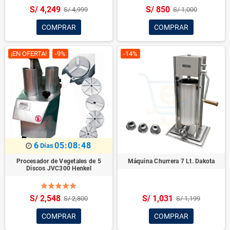
S/ 4,249
S/ 850
S/ 4,999
S/ 1,000
COMPRAR
COMPRAR
¡EN OFERTA!
-9%
-14%
6
05:08:47
Días
Procesador de Vegetales de 5
Máquina Churrera 7 Lt. Dakota
Discos JVC300 Henkel
S/ 2,548
S/ 1,031
S/ 2,800
S/ 1,199
COMPRAR
COMPRAR