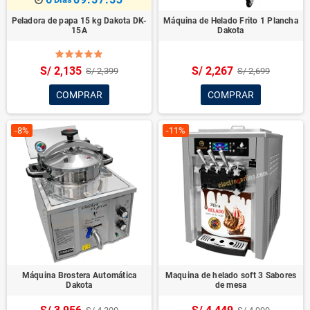
6
09:57:52
Peladora de papa 15 kg Dakota DK-
Máquina de Helado Frito 1 Plancha
15A
Dakota
S/ 2,135
S/ 2,267
S/ 2,399
S/ 2,699
COMPRAR
COMPRAR
-8%
-11%
Máquina Brostera Automática
Maquina de helado soft 3 Sabores
Dakota
de mesa