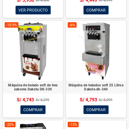
S/ 3,956
S/ 4,449
S/ 4,300
S/ 4,999
VER PRODUCTO
COMPRAR
-10.5%
-6%
Máquina de helado soft de tres
Máquina de helados soft 25 Litros
sabores Dakota DK-330
Dakota dk-340
S/ 4,743
S/ 4,793
S/ 5,299
S/ 5,099
COMPRAR
COMPRAR
-20%
-13%