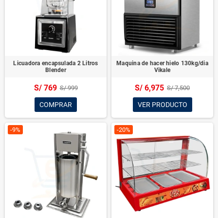
Licuadora encapsulada 2 Litros
Maquina de hacer hielo 130kg/dia
Blender
Vikale
S/ 769
S/ 6,975
S/ 999
S/ 7,500
COMPRAR
VER PRODUCTO
-9%
-20%