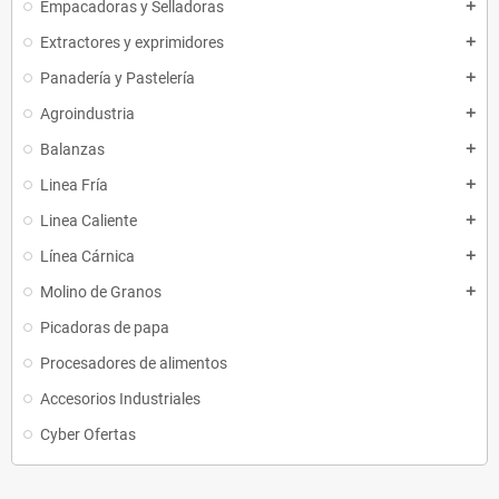
Empacadoras y Selladoras
add
Extractores y exprimidores
add
Panadería y Pastelería
add
Agroindustria
add
Balanzas
add
Linea Fría
add
Linea Caliente
add
Línea Cárnica
add
Molino de Granos
add
Picadoras de papa
Procesadores de alimentos
Accesorios Industriales
Cyber Ofertas