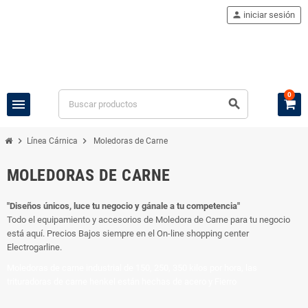
person
iniciar sesión
0
menu
search
chevron_right
chevron_right
Línea Cárnica
Moledoras de Carne
MOLEDORAS DE CARNE
"Diseños únicos, luce tu negocio y gánale a tu competencia"
Todo el equipamiento y accesorios de Moledora de Carne para tu negocio
está aquí. Precios Bajos siempre en el On-line shopping center
Electrogarline.
Moledoras de carne industrial de 150, 250, 350 kilos por hora, las
trituradoras de carne henkel están hechas de acero y Fierro