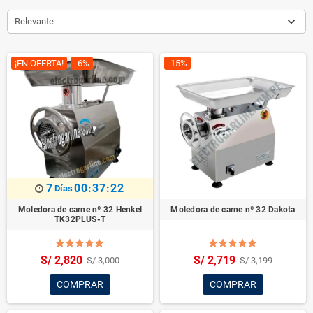
Relevante
¡EN OFERTA!
-6%
-15%
7
00:37:22
Días
Moledora de carne nº 32 Henkel
Moledora de carne nº 32 Dakota
TK32PLUS-T
S/ 2,820
S/ 2,719
S/ 3,000
S/ 3,199
COMPRAR
COMPRAR