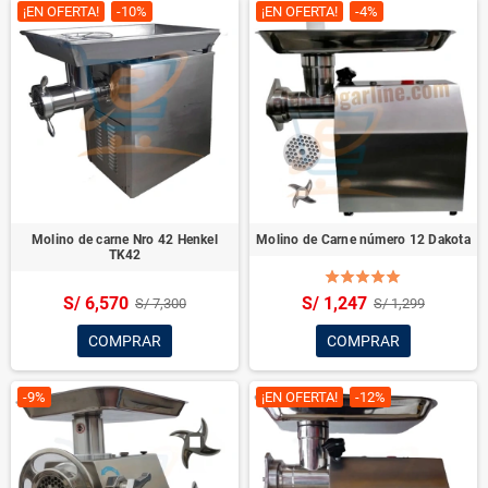
¡EN OFERTA!
-10%
¡EN OFERTA!
-4%
Molino de carne Nro 42 Henkel
Molino de Carne número 12 Dakota
TK42
S/ 6,570
S/ 1,247
S/ 7,300
S/ 1,299
COMPRAR
COMPRAR
-9%
¡EN OFERTA!
-12%