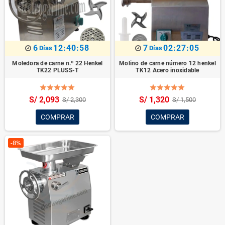
6
12:40:58
7
02:27:05
Días
Días
Moledora de carne n.º 22 Henkel
Molino de carne número 12 henkel
TK22 PLUSS-T
TK12 Acero inoxidable
S/ 2,093
S/ 1,320
S/ 2,300
S/ 1,500
COMPRAR
COMPRAR
-8%