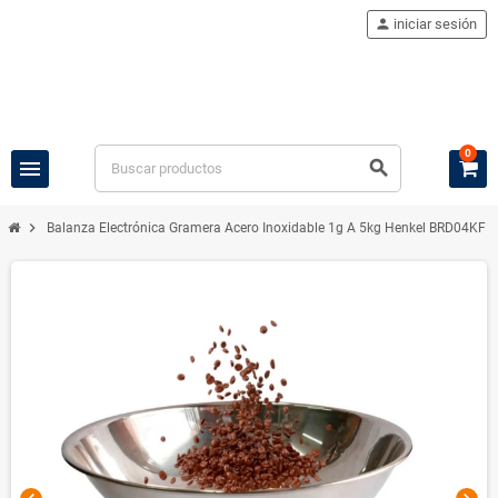
person
iniciar sesión
0
menu
search
chevron_right
Balanza Electrónica Gramera Acero Inoxidable 1g A 5kg Henkel BRD04KF