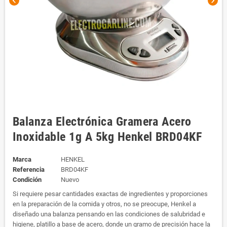
chevron_left
chevron_right
Balanza Electrónica Gramera Acero
Inoxidable 1g A 5kg Henkel BRD04KF
Marca
HENKEL
Referencia
BRD04KF
Condición
Nuevo
Si requiere pesar cantidades exactas de ingredientes y proporciones
en la preparación de la comida y otros, no se preocupe, Henkel a
diseñado una balanza pensando en las condiciones de salubridad e
higiene, platillo a base de acero, donde un gramo de precisión hace la