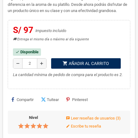
diferencia en la aroma de su platillo. Desde ahora podrás disfrutar de
un producto único en su clase y con una efectividad grandiosa.
S/ 97
Impuesto incluido
🚚 Entrega el mismo día o máximo al día siguiente
Disponible
check
shopping_cart
remove
add
AÑADIR AL CARRITO
La cantidad mínima de pedido de compra para el producto es 2.
Compartir
Tuitear
Pinterest
Nivel
Leer reseñas de usuarios
(3)
chat
Escribe tu reseña
edit