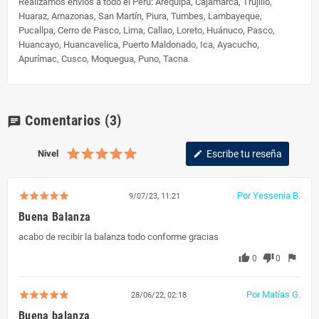
Realizamos envíos a todo el Perú:
Arequipa, Cajamarca, Trujillo,
Huaraz, Amazonas, San Martín, Piura, Tumbes, Lambayeque,
Pucallpa, Cerro de Pasco, Lima, Callao, Loreto, Huánuco, Pasco,
Huancayo, Huancavelica, Puerto Maldonado, Ica, Ayacucho,
Apurímac, Cusco, Moquegua, Puno, Tacna.
Comentarios
(3)
chat
Nivel
Escribe tu reseña
edit
Por Yessenia B.
9/07/23, 11:21
Buena Balanza
acabo de recibir la balanza todo conforme gracias
thumb_up
thumb_down
flag
0
0
Por Matías G.
28/06/22, 02:18
Buena balanza