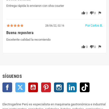
Entrega rápida lo enviaron con olva courier
thumb_up
thumb_down
flag
0
0
Por Carlos B.
28/06/22, 02:16
Buena repostera
Excelente calidad la recomiendo
thumb_up
thumb_down
flag
0
0
SÍGUENOS
Facebook
Twitter
YouTube
Pinterest
Instagram
LinkedIn
TikTok
Electrogarline Perú es especialista en maquinaria gastronómica e industrial