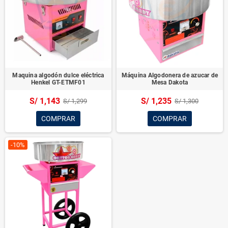
Maquina algodón dulce eléctrica
Máquina Algodonera de azucar de
Henkel GT-ETMF01
Mesa Dakota
S/ 1,143
S/ 1,235
S/ 1,299
S/ 1,300
COMPRAR
COMPRAR
-10%