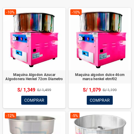
-10%
-10%
Maquina Algodon Azucar
Maquina algodon dulce 46cm
Algodonera Henkel 72cm Diametro
marca henkel etmf02
S/ 1,349
S/ 1,079
S/ 1,499
S/ 1,199
COMPRAR
COMPRAR
-12%
-5%