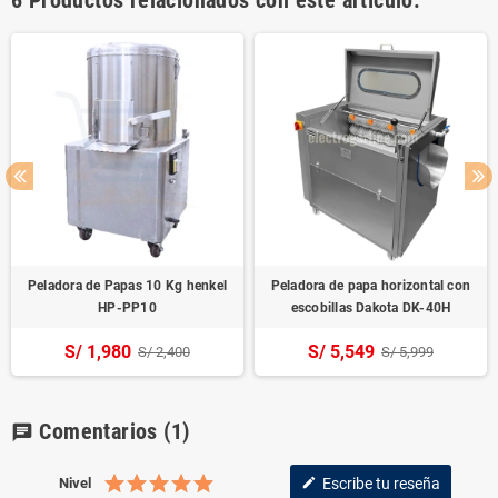
Peladora de Papas 10 Kg henkel
Peladora de papa horizontal con
HP-PP10
escobillas Dakota DK-40H
S/ 1,980
S/ 5,549
S/ 2,400
S/ 5,999
Comentarios
(1)
chat
Nivel
Escribe tu reseña
edit