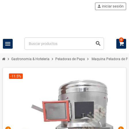
person
iniciar sesión
0
menu
search
chevron_right
chevron_right
chevron_right
Gastronomia & Hoteleria
Peladoras de Papa
Maquina Peladora de P
-11.5%