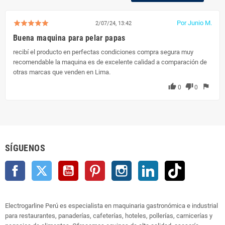
Por Junio M.
2/07/24, 13:42
Buena maquina para pelar papas
recibí el producto en perfectas condiciones compra segura muy
recomendable la maquina es de excelente calidad a comparación de
otras marcas que venden en Lima.
thumb_up
thumb_down
flag
0
0
SÍGUENOS
Facebook
Twitter
YouTube
Pinterest
Instagram
LinkedIn
TikTok
Electrogarline Perú es especialista en maquinaria gastronómica e industrial
para restaurantes, panaderías, cafeterías, hoteles, pollerías, carnicerías y