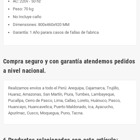
AC: 220v - 50 hz
Peso: 70 kg
No Incluye caño
Dimensiones: 800x460x920 MM
Garantía: 1 Año parara casos de fallas de fabrica
Compra seguro y con garantía atendemos pedidos
a nivel nacional.
Realizamos envíos a todo el Perú:
Arequipa, Cajamarca, Trujillo,
Huaraz, Amazonas, San Martín, Piura, Tumbes, Lambayeque,
Pucallpa, Cerro de Pasco, Lima, Callao, Loreto, Huánuco, Pasco,
Huancayo, Huancavelica, Puerto Maldonado, Ica, Ayacucho,
Apurímac, Cusco, Moquegua, Puno, Tacna.
6 Productos relacionados con este artículo: