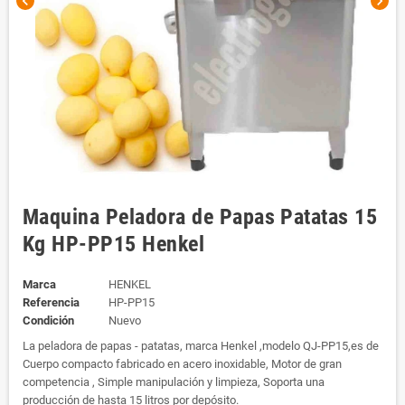
chevron_left
chevron_right
Maquina Peladora de Papas Patatas 15
Kg HP-PP15 Henkel
Marca
HENKEL
Referencia
HP-PP15
Condición
Nuevo
La peladora de papas - patatas, marca Henkel ,modelo QJ-PP15,es de
Cuerpo compacto fabricado en acero inoxidable, Motor de gran
competencia , Simple manipulación y limpieza, Soporta una
producción de hasta 15 litros por depósito.