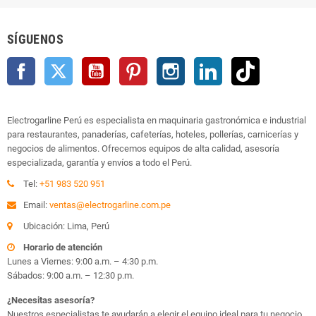
SÍGUENOS
Facebook
Twitter
YouTube
Pinterest
Instagram
LinkedIn
TikTok
Electrogarline Perú es especialista en maquinaria gastronómica e industrial
para restaurantes, panaderías, cafeterías, hoteles, pollerías, carnicerías y
negocios de alimentos. Ofrecemos equipos de alta calidad, asesoría
especializada, garantía y envíos a todo el Perú.
Tel:
+51 983 520 951
Email:
ventas@electrogarline.com.pe
Ubicación: Lima, Perú
Horario de atención
Lunes a Viernes: 9:00 a.m. – 4:30 p.m.
Sábados: 9:00 a.m. – 12:30 p.m.
¿Necesitas asesoría?
Nuestros especialistas te ayudarán a elegir el equipo ideal para tu negocio.