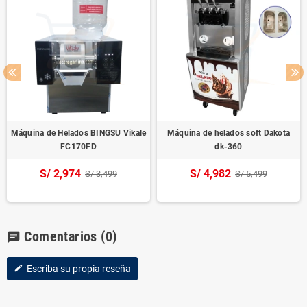
Máquina de Helados BINGSU Vikale
Máquina de helados soft Dakota
FC170FD
dk-360
S/ 2,974
S/ 4,982
S/ 3,499
S/ 5,499
Comentarios
(0)
chat
Escriba su propia reseña
edit