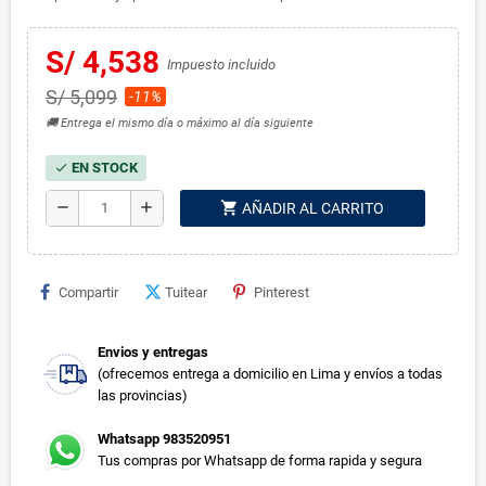
S/ 4,538
Impuesto incluido
S/ 5,099
-11%
🚚 Entrega el mismo día o máximo al día siguiente
EN STOCK
check
shopping_cart
remove
add
AÑADIR AL CARRITO
Compartir
Tuitear
Pinterest
Envios y entregas
(ofrecemos entrega a domicilio en Lima y envíos a todas
las provincias)
Whatsapp 983520951
Tus compras por Whatsapp de forma rapida y segura