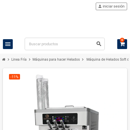
person
iniciar sesión
0
menu
search
chevron_right
chevron_right
chevron_right
Linea Fría
Máquinas para hacer Helados
Máquina de Helados Soft d
-11%