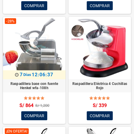
COMPRAR
COMPRAR
-28%
7
12:06:37
Días
Raspadillera base con fuente
Raspadillera Eléctrica 4 Cuchillas
Henkel wfa-108h
Rojo
S/ 864
S/ 339
S/ 1,200
COMPRAR
COMPRAR
¡EN OFERTA!