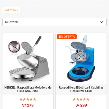
raspadilla electrica precios, venta de maquinas para raspadilla peru,
moledora de hielo para raspadilla
Ver más
expand_more
Relevante
¡EN OFERTA!
HENKEL, Raspadillera Moledora de
Raspadillera Eléctrica 4 Cuchillas
Hielo wfa209hk
Henkel WFA168
S/ 279
S/ 299