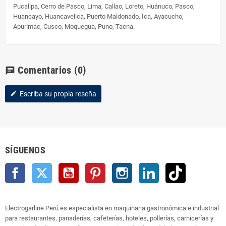
Pucallpa, Cerro de Pasco, Lima, Callao, Loreto, Huánuco, Pasco,
Huancayo, Huancavelica, Puerto Maldonado, Ica, Ayacucho,
Apurímac, Cusco, Moquegua, Puno, Tacna.
Comentarios
(0)
chat
Escriba su propia reseña
edit
SÍGUENOS
Facebook
Twitter
YouTube
Pinterest
Instagram
LinkedIn
TikTok
Electrogarline Perú es especialista en maquinaria gastronómica e industrial
para restaurantes, panaderías, cafeterías, hoteles, pollerías, carnicerías y