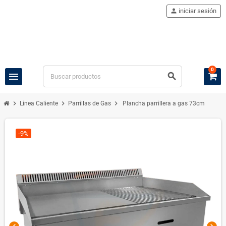
person
iniciar sesión
0
menu
search
chevron_right
chevron_right
chevron_right
Linea Caliente
Parrillas de Gas
Plancha parrillera a gas 73cm
-9%