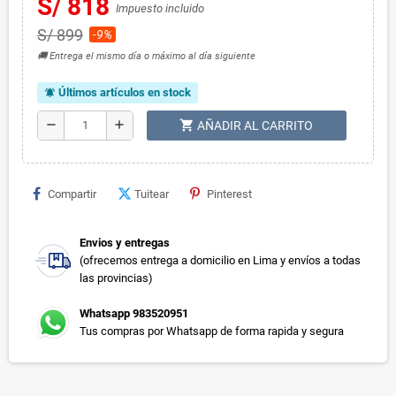
S/ 818
Impuesto incluido
S/ 899
-9%
🚚 Entrega el mismo día o máximo al día siguiente
Últimos artículos en stock
notifications_active
shopping_cart
remove
add
AÑADIR AL CARRITO
Compartir
Tuitear
Pinterest
Envios y entregas
(ofrecemos entrega a domicilio en Lima y envíos a todas
las provincias)
Whatsapp 983520951
Tus compras por Whatsapp de forma rapida y segura