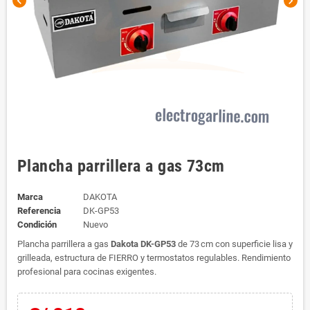
chevron_left
chevron_right
Plancha parrillera a gas 73cm
Marca
DAKOTA
Referencia
DK-GP53
Condición
Nuevo
Plancha parrillera a gas
Dakota DK-GP53
de 73 cm con superficie lisa y
grilleada, estructura de FIERRO y termostatos regulables. Rendimiento
profesional para cocinas exigentes.