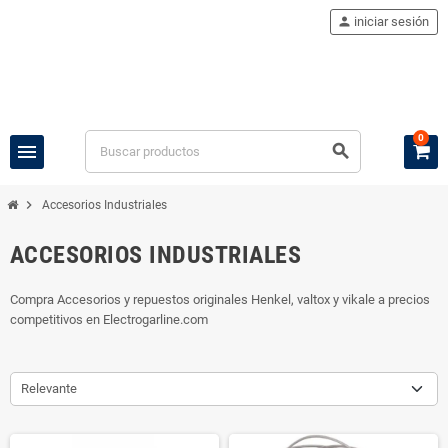
person
iniciar sesión
0
menu
search
chevron_right
Accesorios Industriales
ACCESORIOS INDUSTRIALES
Compra Accesorios y repuestos originales Henkel, valtox y vikale a precios
competitivos en Electrogarline.com
Relevante