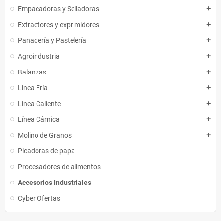
Empacadoras y Selladoras
add
Extractores y exprimidores
add
Panadería y Pastelería
add
Agroindustria
add
Balanzas
add
Linea Fría
add
Linea Caliente
add
Línea Cárnica
add
Molino de Granos
add
Picadoras de papa
Procesadores de alimentos
Accesorios Industriales
Cyber Ofertas