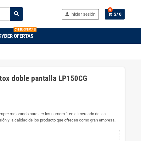
0
search
person
iniciar sesión
S/ 0
CYBER OFERTAS!
CYBER OFERTAS
ltox doble pantalla LP150CG
empre mejorando para ser los numero 1 en el mercado de las
isión y la calidad de los producto que ofrecen como gran empresa.