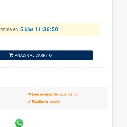
5
11:36:49
ermina en
Días
shopping_cart
AÑADIR AL CARRITO
Leer reseñas de usuarios
(3)
chat
Escribe tu reseña
edit