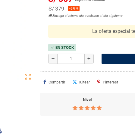
S/ 379
-19%
🚚 Entrega el mismo día o máximo al día siguiente
La oferta especial t
EN STOCK
check
remove
add
zoom_out_map
Compartir
Tuitear
Pinterest
Nivel