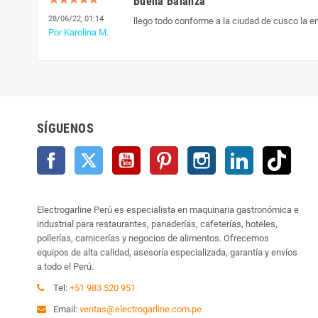
Buena Balanza
28/06/22, 01:14
llego todo conforme a la ciudad de cusco la e
Por Karolina M.
SÍGUENOS
Facebook
Twitter
YouTube
Pinterest
Instagram
LinkedIn
TikTo
Electrogarline Perú es especialista en maquinaria gastronómica e
industrial para restaurantes, panaderías, cafeterías, hoteles,
pollerías, carnicerías y negocios de alimentos. Ofrecemos
equipos de alta calidad, asesoría especializada, garantía y envíos
a todo el Perú.
Tel:
+51 983 520 951
Email:
ventas@electrogarline.com.pe