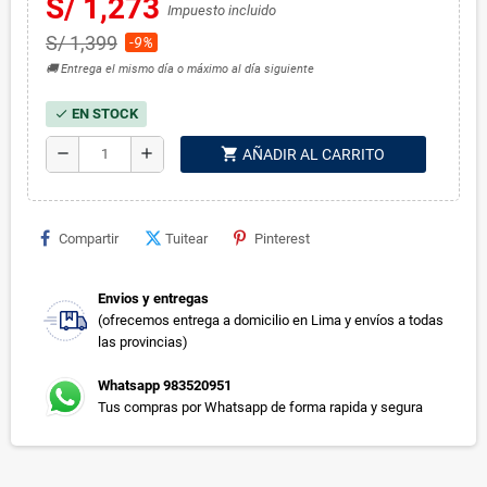
S/ 1,273
Impuesto incluido
S/ 1,399
-9%
🚚 Entrega el mismo día o máximo al día siguiente
EN STOCK
check
shopping_cart
remove
add
AÑADIR AL CARRITO
Compartir
Tuitear
Pinterest
Envios y entregas
(ofrecemos entrega a domicilio en Lima y envíos a todas
las provincias)
Whatsapp 983520951
Tus compras por Whatsapp de forma rapida y segura