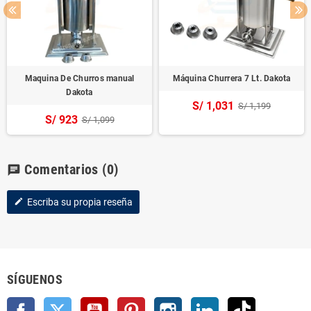
Maquina De Churros manual
Máquina Churrera 7 Lt. Dakota
Dakota
S/ 1,031
S/ 1,199
S/ 923
S/ 1,099
Comentarios
(0)
chat
Escriba su propia reseña
edit
SÍGUENOS
Facebook
Twitter
YouTube
Pinterest
Instagram
LinkedIn
TikTok