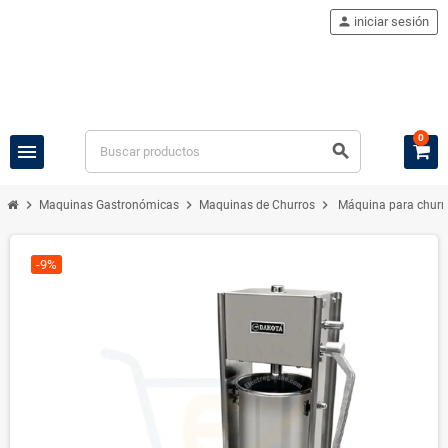
person
iniciar sesión
0
menu
search
chevron_right
chevron_right
chevron_right
Maquinas Gastronómicas
Maquinas de Churros
Máquina para churro
-9%