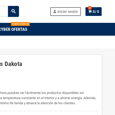
0
search
person
iniciar sesión
S/ 0
CYBER OFERTAS!
CYBER OFERTAS
os Dakota
 ahora puedran ver fácilmente los productos disponibles sin
a temperatura constante en el interior y a ahorrar energía. Además,
rno de tienda y atraerá la atención de los clientes.