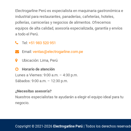
Electrogarline Perú es especialista en maquinaria gastronómica e
industrial para restaurantes, panaderías, cafeterías, hoteles,
pollerías, carnicerías y negocios de alimentos. Ofrecemos
equipos de alta calidad, asesoría especializada, garantía y envíos
a todo el Perú.
Tel:
+51 983 520 951
Email:
ventas@electrogarline.com.pe
Ubicación: Lima, Perú
Horario de atención
Lunes a Viernes: 9:00 a.m. – 4:30 p.m.
Sábados: 9:00 a.m. – 12:30 p.m.
¿Necesitas asesoría?
Nuestros especialistas te ayudarán a elegir el equipo ideal para tu
negocio.
Copyright © 2021-2026
Electrogarline Perú
| Todos los
derechos reservad