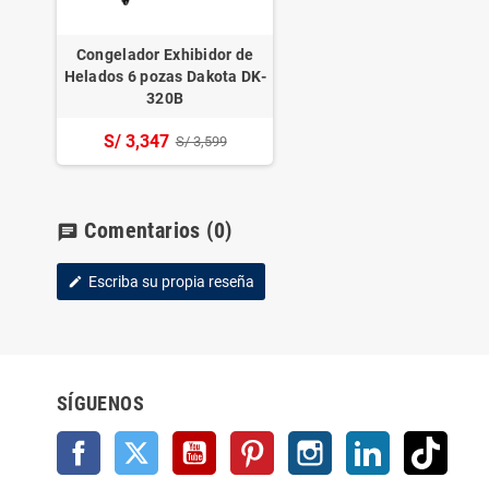
Congelador Exhibidor de
Helados 6 pozas Dakota DK-
320B
S/ 3,347
S/ 3,599
Comentarios
(0)
chat
Escriba su propia reseña
edit
SÍGUENOS
Facebook
Twitter
YouTube
Pinterest
Instagram
LinkedIn
TikTo