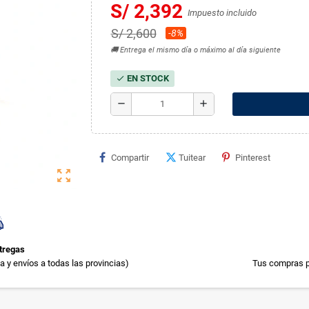
S/ 2,392
Impuesto incluido
S/ 2,600
-8%
🚚 Entrega el mismo día o máximo al día siguiente
EN STOCK
check
remove
add
Compartir
Tuitear
Pinterest
zoom_out_map
tregas
 y envíos a todas las provincias)
Tus compras p