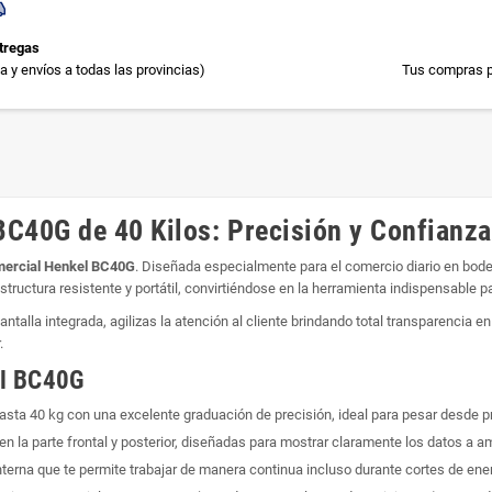
tregas
 y envíos a todas las provincias)
Tus compras p
BC40G de 40 Kilos: Precisión y Confianza
omercial Henkel BC40G
. Diseñada especialmente para el comercio diario en bod
tructura resistente y portátil, convirtiéndose en la herramienta indispensable p
ntalla integrada, agilizas la atención al cliente brindando total transparencia
.
el BC40G
ta 40 kg con una excelente graduación de precisión, ideal para pesar desde p
en la parte frontal y posterior, diseñadas para mostrar claramente los datos a 
terna que te permite trabajar de manera continua incluso durante cortes de ener