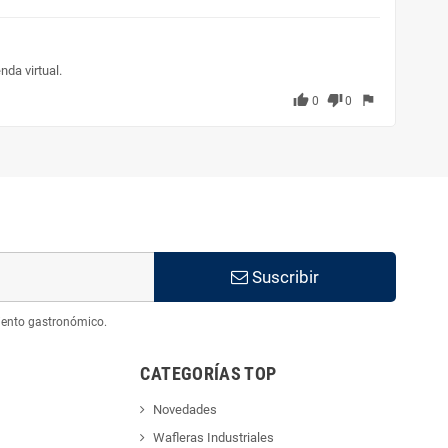
da virtual.
thumb_up
thumb_down
flag
0
0
Suscribir
iento gastronómico.
CATEGORÍAS TOP
Novedades
Wafleras Industriales