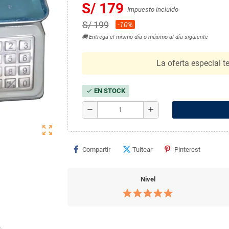
S/ 179
Impuesto incluido
S/ 199
-10%
🚚 Entrega el mismo día o máximo al día siguiente
La oferta especial t
EN STOCK
check
remove
add
zoom_out_map
Compartir
Tuitear
Pinterest
Nivel