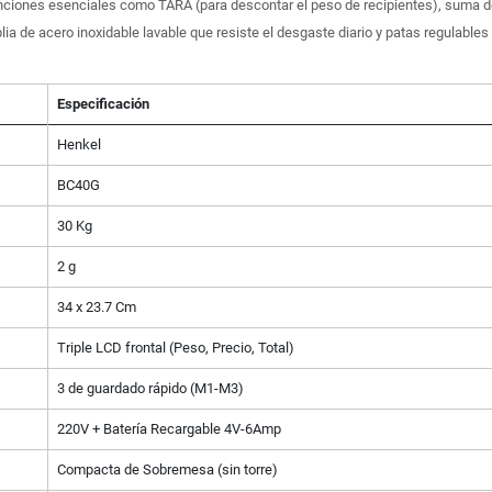
nciones esenciales como TARA (para descontar el peso de recipientes), suma de
 de acero inoxidable lavable que resiste el desgaste diario y patas regulables p
Especificación
Henkel
BC40G
30 Kg
2 g
34 x 23.7 Cm
Triple LCD frontal (Peso, Precio, Total)
3 de guardado rápido (M1-M3)
220V + Batería Recargable 4V-6Amp
Compacta de Sobremesa (sin torre)