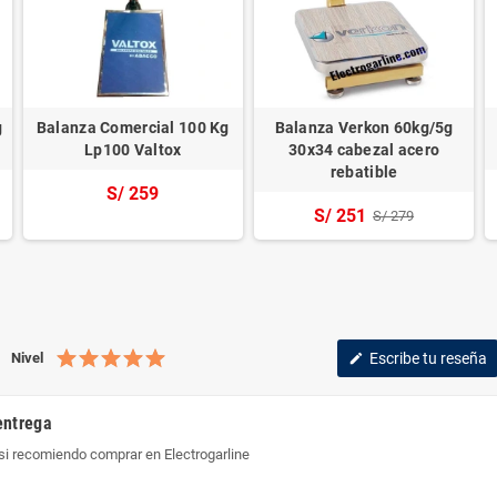
g
Balanza Comercial 100 Kg
Balanza Verkon 60kg/5g
Lp100 Valtox
30x34 cabezal acero
rebatible
S/ 259
S/ 251
S/ 279
Nivel
Escribe tu reseña
edit
entrega
si recomiendo comprar en Electrogarline