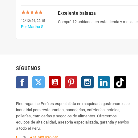
Excelente balanza
12/12/24, 22:15
Compré 12 unidades en esta tienda y me las en
Por Martha S.
SÍGUENOS
Facebook
Twitter
YouTube
Pinterest
Instagram
LinkedIn
TikTo
Electrogarline Perú es especialista en maquinaria gastronómica e
industrial para restaurantes, panaderías, cafeterías, hoteles,
pollerías, carnicerías y negocios de alimentos. Ofrecemos
equipos de alta calidad, asesoría especializada, garantía y envíos
a todo el Perú.
Tel:
+51 983 520 951