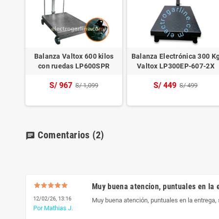
00 kg
Balanza Valtox 600 kilos
Balanza Electrónica 300 K
N
con ruedas LP600SPR
Valtox LP300EP-607-2X
S/ 967
S/ 449
S/ 1,099
S/ 499
Comentarios
(2)
chat
Muy buena atencion, puntuales en la 
12/02/26, 13:16
Muy buena atención, puntuales en la entrega, 
Por Mathias J.