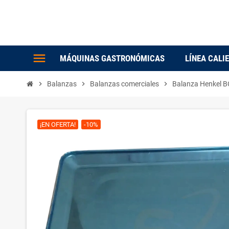
menu
MÁQUINAS GASTRONÓMICAS
LÍNEA CALI
chevron_right
Balanzas
chevron_right
Balanzas comerciales
chevron_right
Balanza Henkel B
¡EN OFERTA!
-10%