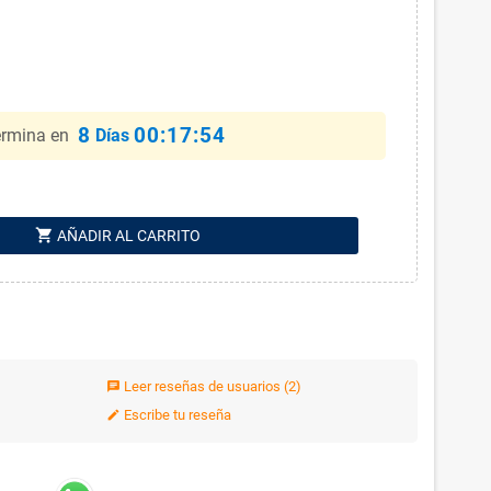
8
00:17:54
ermina en
Días
shopping_cart
AÑADIR AL CARRITO
Leer reseñas de usuarios
(2)
chat
Escribe tu reseña
edit