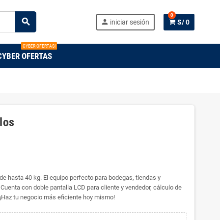
0
search
person
iniciar sesión
S/ 0
CYBER OFERTAS!
CYBER OFERTAS
los
e hasta 40 kg. El equipo perfecto para bodegas, tiendas y
uenta con doble pantalla LCD para cliente y vendedor, cálculo de
. ¡Haz tu negocio más eficiente hoy mismo!