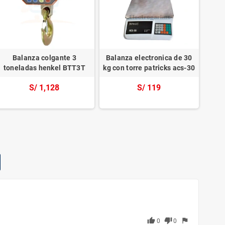
Balanza colgante 3
Balanza electronica de 30
Bala
toneladas henkel BTT3T
kg con torre patricks acs-30
kg
S/ 1,128
S/ 119
thumb_up
thumb_down
flag
0
0