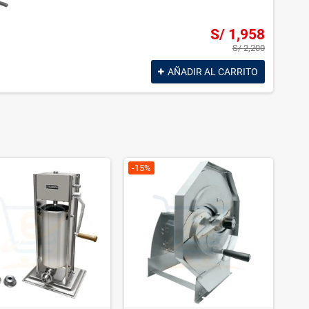
¡EN OFERTA!
-20%
-8%