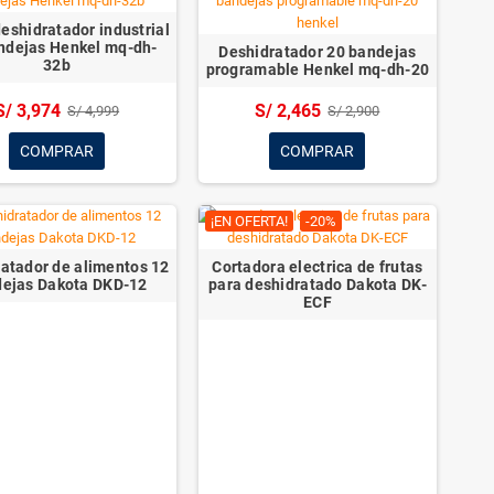
S/ 1,958
S/ 2,200
AÑADIR AL CARRITO
-15%
 para churros 10 litros
Cortador de frutas y verduras