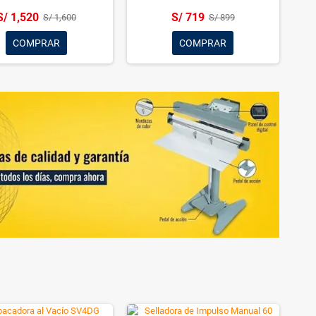
Dakota
manual
S/ 1,273
S/ 509
S/ 1,399
S/ 599
COMPRAR
COMPRAR
RTA!
-17%
¡EN OFERTA!
-20%
o de Granos Humedos
Cortadora electrica de frutas
 de piedra Dakota DK-
para deshidratado Dakota DK-
2200H
ECF
S/ 1,493
S/ 719
S/ 1,799
S/ 899