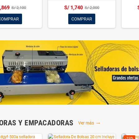
 Henkel mq-dh-10
Cuerpos Samovar Vikale
1,740
S/ 294
S/ 2,000
S/ 350
COMPRAR
COMPRAR
-13%
¡EN OFE
Congeladora Semi Industrial
Molin
de 500 litros Dakota
disco
ra salsa de tomate
Henkel
1,839
S/ 3,479
S/ 1,999
S/ 3,999