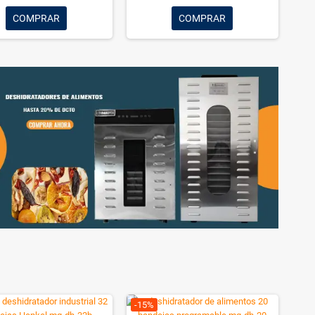
Henkel - Molino De Café semi industrial
Produce 35kg/h LD015
El Molino de Café Semi Industrial HENKEL LD-015 ofrece una
capacidad de molienda de hasta 35 kg por hora, ideal para
cafeterías, tostadores, panaderías y negocios de café. Cuenta
con molienda ajustable, potente motor de 360 W, tolva de gran
S/ 1,155
capacidad y diseño resistente para un rendimiento continuo y
uniforme. Funciona con 220 V y garantiza una molienda
S/ 1,500
precisa para obtener el mejor aroma y sabor del café.
AÑADIR AL CARRITO
Batidora industrial de 15 litros dakota blanco
BDK-15
Es una ayuda ideal para hacer la torta, el pan, etc, en la
panadería, hotel, bar, restaurante y casa de la familia.