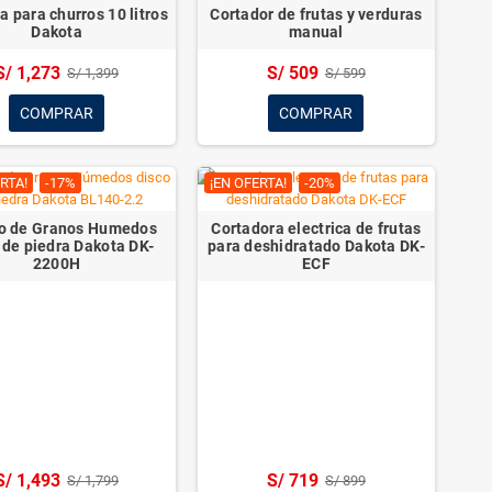
ara hacer Yoguis 6
Selladora de mordaza tipo tijera
Má
es Dakota DK-HW6
20cm Henkel
 719
S/ 639
S/ 799
S/ 799
COMPRAR
COMPRAR
EXTRACTORES INDUSTRIALES
COMPRAR AHORA