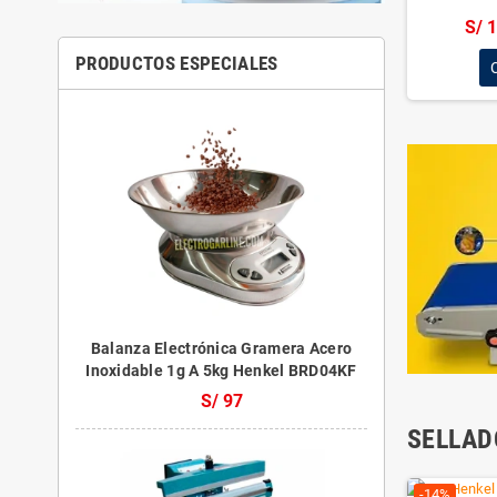
Linea Fría
add
bandejas
Linea Caliente
add
S/ 
Línea Cárnica
add
Molino de Granos
add
Picadoras de papa
-8%
Procesadores de alimentos
Accesorios Industriales
Cyber Ofertas
TENDENCIAS
Máquina de hacer hielo
Maquina pa
en cubos 50kg Dakota
dki-50
S/ 
S/ 2,579
S/ 2,999
-14%