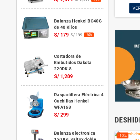
OFERTAS DE HOY
-20%
Extractor de jugo de
El jugo de pasto de trigo se
cuerpo, es bueno para la s
verdadero tipo de jugo nutri
jugo de pasto de trigo de a
¡EN OFERTA!
Crepera a gas dobl
Prepara crepes perfectos c
DK-CG2. Con discos de tefl
inoxidable y sistema GLP, 
rapidez, eficiencia y calida