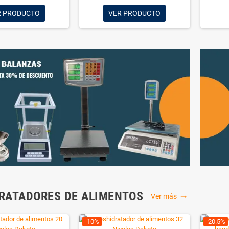
¡EN OFERTA!
-23%
 pasto de trigo manual
 digiere muy fácilmente por el
alud, con muchas funciones, un
cional adquiere aquí el extractor
cero inoxidable manual.
S/ 320
S/ 400
AÑADIR AL CARRITO
-11%
e Dakota DK-CG2
on la Crepera a gas doble Dakota
ón de 40 cm, estructura en acero
es ideal para negocios que buscan
d profesional.