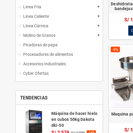
sito
Maquina Para Hacer Hielo En
Máquina de helados
Cubos 130kg/Dia Vikale
dk-360
S/ 5,669
S/ 4,982
S/ 6,299
S/ 
COMPRAR
COMPRA
MOLINOS DE CAFÉ
COMPRAR AHORA