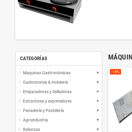
-10%
-9.4%