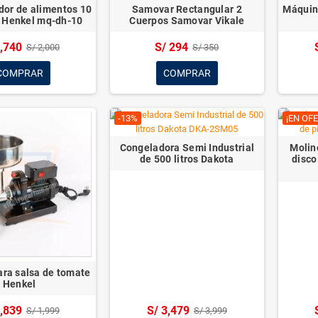
 soft Dakota
Procesador de Vegetales de 5
Máquina p
Discos JVC300 Henkel
Porcion
S/ 2,548
S/
5,499
S/ 2,800
R
COMPRAR
MOLINO DE CARNE OFERTA
COMPRAR AHORA