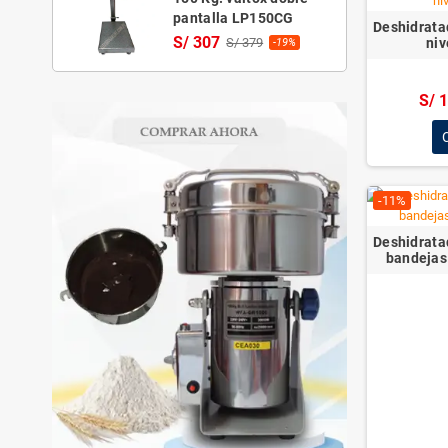
MÁQUI
CATEGORÍAS
-13%
Maquinas Gastronómicas
add
Gastronomia & Hoteleria
add
Empacadoras y Selladoras
add
Extractores y exprimidores
add
Panadería y Pastelería
add
Agroindustria
add
Balanzas
add
Deshidrata