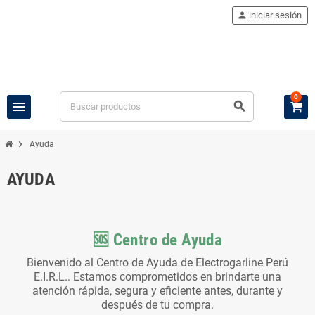
person
iniciar sesión
0
menu
search
chevron_right
Ayuda
AYUDA
🆘 Centro de Ayuda
Bienvenido al Centro de Ayuda de
Electrogarline Perú
E.I.R.L.
. Estamos comprometidos en brindarte una
atención rápida, segura y eficiente antes, durante y
después de tu compra.