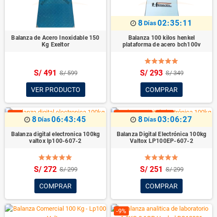
8
02:35:09
Días
Balanza de Acero Inoxidable 150
Balanza 100 kilos henkel
Kg Exeltor
plataforma de acero bch100v
S/ 491
S/ 293
S/ 599
S/ 349
VER PRODUCTO
COMPRAR
-9%
¡EN OFERTA!
-16%
8
06:43:43
8
03:06:25
Días
Días
Balanza digital electronica 100kg
Balanza Digital Electrónica 100kg
valtox lp100-607-2
Valtox LP100EP-607-2
S/ 272
S/ 251
S/ 299
S/ 299
COMPRAR
COMPRAR
-9%