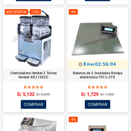
¡EN OFERTA!
-13%
-9%
8
02:56:02
Días
Cremoladera Henkel 2 Tolvas
Balanza de 2 toneladas Rampa
Henkel XRJ12X2C
electronica FS12-2TX
S/ 5,132
S/ 1,729
S/ 5,899
S/ 1,900
COMPRAR
COMPRAR
-9%