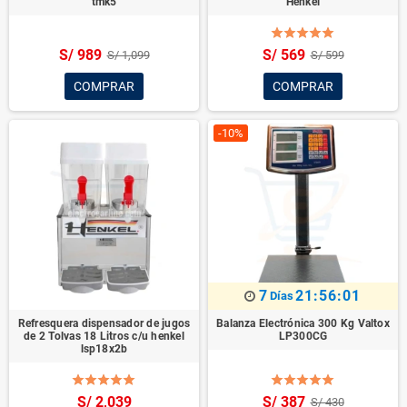
tmk5
Henkel
S/ 989
S/ 569
S/ 1,099
S/ 599
COMPRAR
COMPRAR
-10%
7
21:55:59
Días
Refresquera dispensador de jugos
Balanza Electrónica 300 Kg Valtox
de 2 Tolvas 18 Litros c/u henkel
LP300CG
lsp18x2b
S/ 2,039
S/ 387
S/ 430