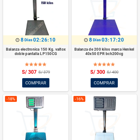
8
02:26:08
8
03:17:18
Días
Días
Balanza electronica 150 Kg. valtox
Balanza de 200 kilos marca Henkel
doble pantalla LP150CG
40x50 EPR bch200cg
S/ 307
S/ 300
S/ 379
S/ 400
COMPRAR
COMPRAR
-18%
-16%