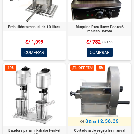
Embutidora manual de 10 litros
Maquina Para Hacer Donas 6
moldes Dakota
S/ 1,099
S/ 782
S/ 899
COMPRAR
COMPRAR
-10%
¡EN OFERTA!
-5%
8
12:58:37
Días
Batidora para milkshake Henkel
Cortadora de vegetales manual