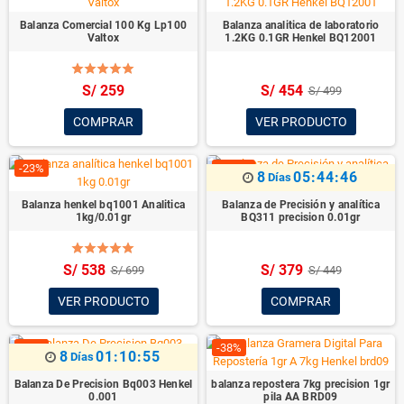
Balanza Comercial 100 Kg Lp100
Balanza analitica de laboratorio
Valtox
1.2KG 0.1GR Henkel BQ12001
S/ 259
S/ 454
S/ 499
COMPRAR
VER PRODUCTO
-23%
-15.5%
8
05:44:44
Días
Balanza henkel bq1001 Analitica
Balanza de Precisión y analítica
1kg/0.01gr
BQ311 precision 0.01gr
S/ 538
S/ 379
S/ 699
S/ 449
VER PRODUCTO
COMPRAR
-12%
-38%
8
01:10:53
Días
Balanza De Precision Bq003 Henkel
balanza repostera 7kg precision 1gr
0.001
pila AA BRD09