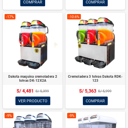
COMPRAR
COMPRAR
-17%
-10.6%
Dakota maquina cremoladera 2
Cremoladera 3 tolvas Dakota RDK-
tolvas DK-12X2A
123
S/ 4,481
S/ 5,363
S/ 5,399
S/ 5,999
VER PRODUCTO
COMPRAR
-9%
-9%