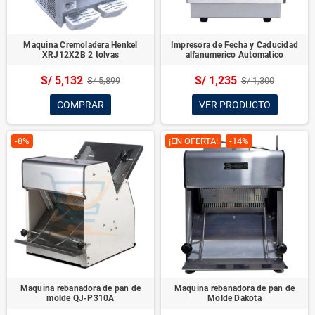
Maquina Cremoladera Henkel
Impresora de Fecha y Caducidad
XRJ12X2B 2 tolvas
alfanumerico Automatico
S/ 5,132
S/ 1,235
S/ 5,899
S/ 1,300
COMPRAR
VER PRODUCTO
-8%
¡EN OFERTA!
-14%
Maquina rebanadora de pan de
Maquina rebanadora de pan de
molde QJ-P310A
Molde Dakota