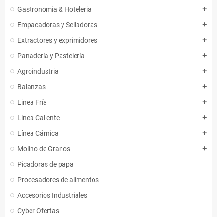
Gastronomia & Hoteleria
add
Empacadoras y Selladoras
add
Extractores y exprimidores
add
Panadería y Pastelería
add
Agroindustria
add
Balanzas
add
Linea Fría
add
Linea Caliente
add
Línea Cárnica
add
Molino de Granos
add
Picadoras de papa
Procesadores de alimentos
Accesorios Industriales
Cyber Ofertas