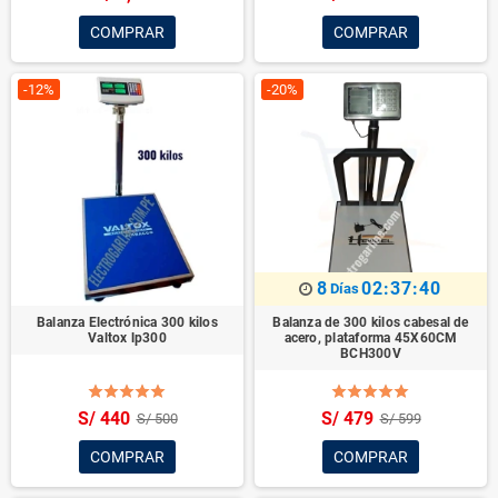
COMPRAR
COMPRAR
-12%
-20%
8
02:37:38
Días
Balanza Electrónica 300 kilos
Balanza de 300 kilos cabesal de
Valtox lp300
acero, plataforma 45X60CM
BCH300V
S/ 440
S/ 479
S/ 500
S/ 599
COMPRAR
COMPRAR