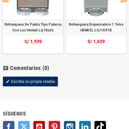
Refresquera De Paleta Tipo Palanca
Refresquera Dispensadora 1 Tolva
Con Luz Henkel Lsj18x2b
HENKEL LSJ18X1B
S/ 1,939
S/ 1,639
Comentarios
(0)
chat
Escriba su propia reseña
edit
SÍGUENOS
Facebook
Twitter
YouTube
Pinterest
Instagram
LinkedIn
TikTok