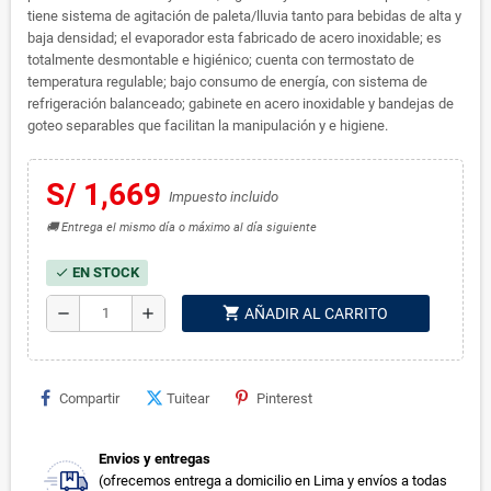
tiene sistema de agitación de paleta/lluvia tanto para bebidas de alta y
baja densidad; el evaporador esta fabricado de acero inoxidable; es
totalmente desmontable e higiénico; cuenta con termostato de
temperatura regulable; bajo consumo de energía, con sistema de
refrigeración balanceado; gabinete en acero inoxidable y bandejas de
goteo separables que facilitan la manipulación y e higiene.
S/ 1,669
Impuesto incluido
🚚 Entrega el mismo día o máximo al día siguiente
EN STOCK
check
shopping_cart
remove
add
AÑADIR AL CARRITO
Compartir
Tuitear
Pinterest
Envios y entregas
(ofrecemos entrega a domicilio en Lima y envíos a todas