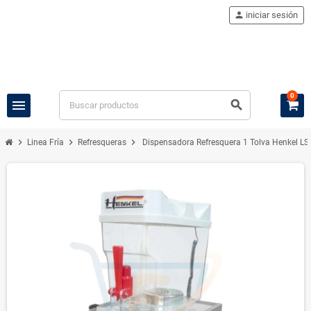
person
iniciar sesión
0
menu
search
chevron_right
chevron_right
chevron_right
Linea Fría
Refresqueras
Dispensadora Refresquera 1 Tolva Henkel L