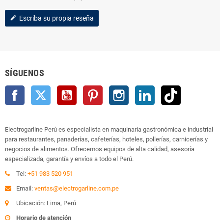
Escriba su propia reseña
edit
SÍGUENOS
Facebook
Twitter
YouTube
Pinterest
Instagram
LinkedIn
TikTok
Electrogarline Perú es especialista en maquinaria gastronómica e industrial
para restaurantes, panaderías, cafeterías, hoteles, pollerías, carnicerías y
negocios de alimentos. Ofrecemos equipos de alta calidad, asesoría
especializada, garantía y envíos a todo el Perú.
Tel:
+51 983 520 951
Email:
ventas@electrogarline.com.pe
Ubicación: Lima, Perú
Horario de atención