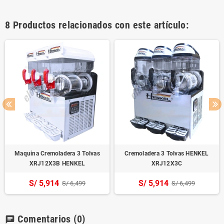
8 Productos relacionados con este artículo:
Maquina Cremoladera 3 Tolvas
Cremoladera 3 Tolvas HENKEL
XRJ12X3B HENKEL
XRJ12X3C
S/ 5,914
S/ 5,914
S/ 6,499
S/ 6,499
Comentarios
(0)
chat