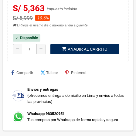
S/ 5,363
Impuesto incluido
S/ 5,999
-10.6%
🚚 Entrega el mismo día o máximo al día siguiente
Disponible
check
shopping_cart
remove
add
AÑADIR AL CARRITO
Compartir
Tuitear
Pinterest
Envios y entregas
(ofrecemos entrega a domicilio en Lima y envíos a todas
las provincias)
Whatsapp 983520951
Tus compras por Whatsapp de forma rapida y segura