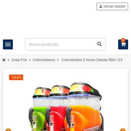
person
iniciar sesión
0
menu
search
chevron_right
chevron_right
chevron_right
Linea Fría
Cremoladeras
Cremoladera 3 tolvas Dakota RDK-123
-10.6%