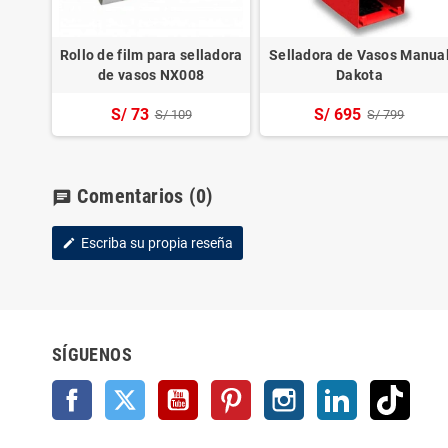
Rollo de film para selladora
Selladora de Vasos Manua
de vasos NX008
Dakota
S/ 73
S/ 695
S/ 109
S/ 799
Comentarios
(0)
chat
Escriba su propia reseña
edit
SÍGUENOS
Facebook
Twitter
YouTube
Pinterest
Instagram
LinkedIn
TikTo