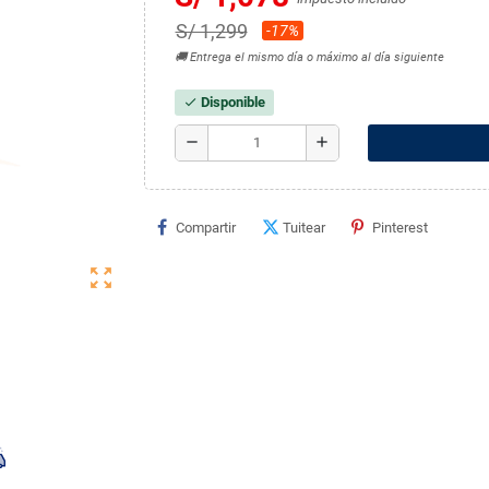
S/ 1,299
-17%
🚚 Entrega el mismo día o máximo al día siguiente
Disponible
check
remove
add
Compartir
Tuitear
Pinterest
zoom_out_map