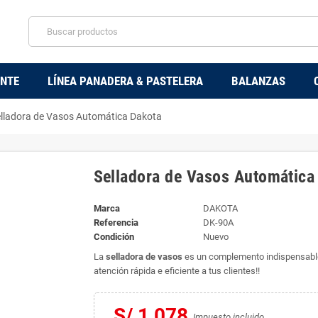
ENTE
LÍNEA PANADERA & PASTELERA
BALANZAS
lladora de Vasos Automática Dakota
Selladora de Vasos Automática
Marca
DAKOTA
Referencia
DK-90A
Condición
Nuevo
La
selladora de vasos
es un complemento indispensable p
atención rápida e eficiente a tus clientes!!
S/ 1,078
Impuesto incluido