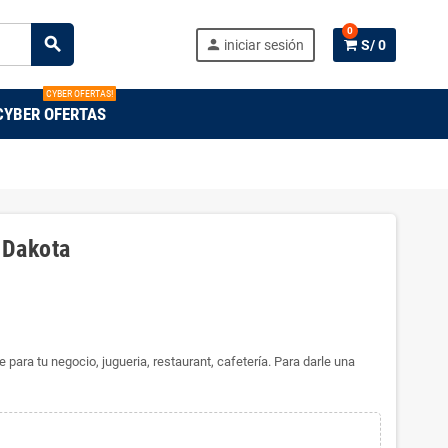
0
search
person
iniciar sesión
S/ 0
CYBER OFERTAS!
CYBER OFERTAS
 Dakota
ara tu negocio, jugueria, restaurant, cafetería. Para darle una