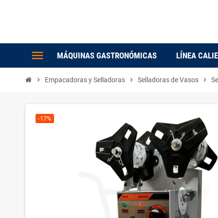
menu
MÁQUINAS GASTRONÓMICAS
LÍNEA CALI
chevron_right
Empacadoras y Selladoras
chevron_right
Selladoras de Vasos
chevron_right
Se
-17%