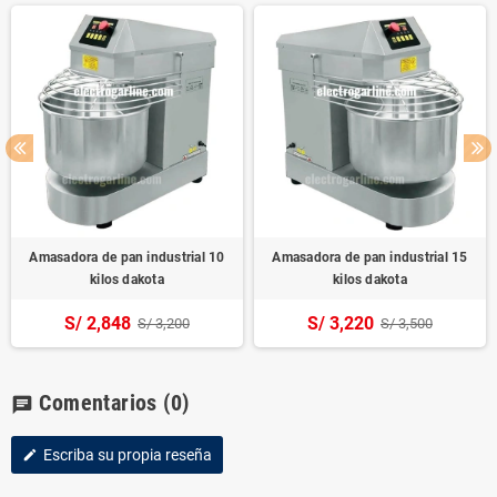
Amasadora de pan industrial 10
Amasadora de pan industrial 15
kilos dakota
kilos dakota
S/ 2,848
S/ 3,220
S/ 3,200
S/ 3,500
Comentarios
(0)
chat
Escriba su propia reseña
edit