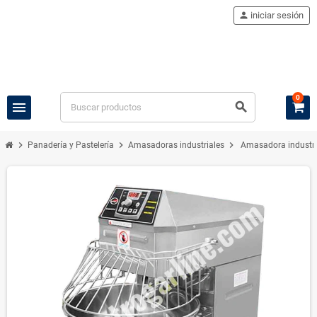
person
iniciar sesión
0
menu
search
chevron_right
chevron_right
chevron_right
Panadería y Pastelería
Amasadoras industriales
Amasadora industri