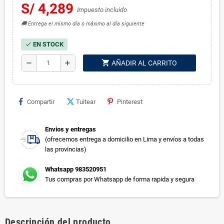
S/ 4,289
Impuesto incluido
🚚 Entrega el mismo día o máximo al día siguiente
EN STOCK
check
shopping_cart
remove
add
AÑADIR AL CARRITO
Compartir
Tuitear
Pinterest
Envios y entregas
(ofrecemos entrega a domicilio en Lima y envíos a todas
las provincias)
Whatsapp 983520951
Tus compras por Whatsapp de forma rapida y segura
Descripción del producto