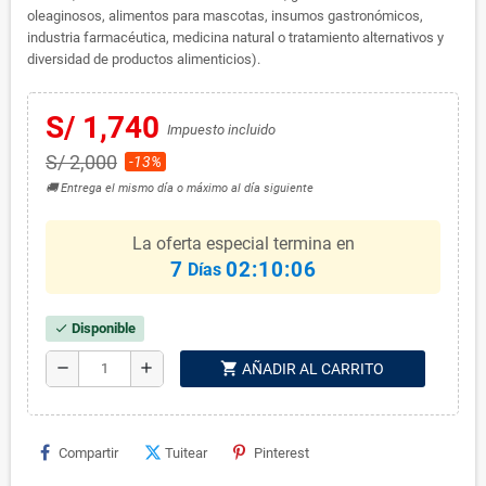
oleaginosos, alimentos para mascotas, insumos gastronómicos,
industria farmacéutica, medicina natural o tratamiento alternativos y
diversidad de productos alimenticios).
S/ 1,740
Impuesto incluido
S/ 2,000
-13%
🚚 Entrega el mismo día o máximo al día siguiente
La oferta especial termina en
7
02:10:05
Días
Disponible
check
shopping_cart
remove
add
AÑADIR AL CARRITO
Compartir
Tuitear
Pinterest