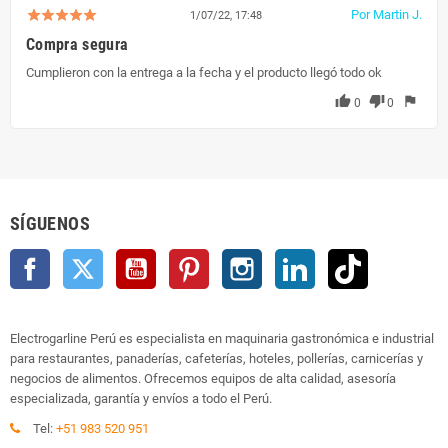
Por Martin J.
1/07/22, 17:48
Compra segura
Cumplieron con la entrega a la fecha y el producto llegó todo ok
thumb_up
thumb_down
flag
0
0
SÍGUENOS
Facebook
Twitter
YouTube
Pinterest
Instagram
LinkedIn
TikTok
Electrogarline Perú es especialista en maquinaria gastronómica e industrial
para restaurantes, panaderías, cafeterías, hoteles, pollerías, carnicerías y
negocios de alimentos. Ofrecemos equipos de alta calidad, asesoría
especializada, garantía y envíos a todo el Perú.
Tel:
+51 983 520 951