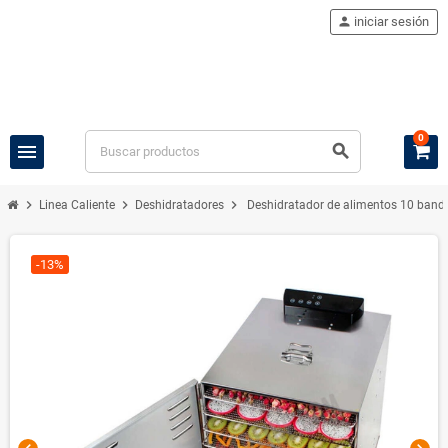
person
iniciar sesión
0
menu
search
chevron_right
chevron_right
chevron_right
Linea Caliente
Deshidratadores
Deshidratador de alimentos 10 band
-13%