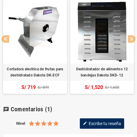
Cortadora electrica de frutas para
Deshidratador de alimentos 12
deshidratado Dakota DK-ECF
bandejas Dakota DKD-12
S/ 719
S/ 1,520
S/ 899
S/ 1,600
Comentarios
(1)
chat
Nivel
Escribe tu reseña
edit