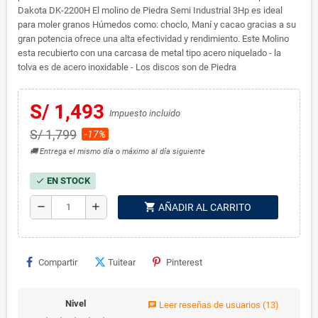
Dakota DK-2200H El molino de Piedra Semi Industrial 3Hp es ideal
para moler granos Húmedos como: choclo, Maní y cacao gracias a su
gran potencia ofrece una alta efectividad y rendimiento. Este Molino
esta recubierto con una carcasa de metal tipo acero niquelado - la
tolva es de acero inoxidable - Los discos son de Piedra
S/ 1,493
Impuesto incluido
S/ 1,799
-17%
🚚 Entrega el mismo día o máximo al día siguiente
EN STOCK
check
shopping_cart
remove
add
AÑADIR AL CARRITO
Compartir
Tuitear
Pinterest
Nivel
Leer reseñas de usuarios
(13)
chat