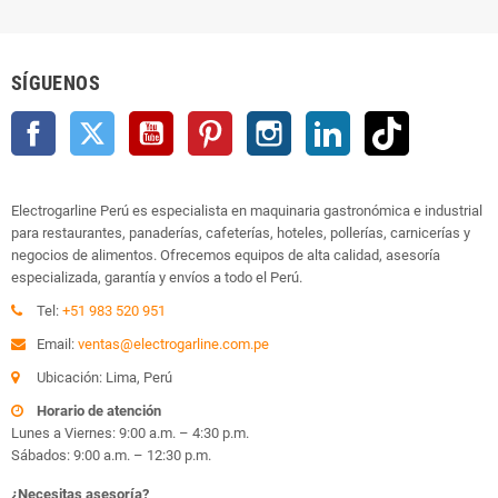
SÍGUENOS
Facebook
Twitter
YouTube
Pinterest
Instagram
LinkedIn
TikTok
Electrogarline Perú es especialista en maquinaria gastronómica e industrial
para restaurantes, panaderías, cafeterías, hoteles, pollerías, carnicerías y
negocios de alimentos. Ofrecemos equipos de alta calidad, asesoría
especializada, garantía y envíos a todo el Perú.
Tel:
+51 983 520 951
Email:
ventas@electrogarline.com.pe
Ubicación: Lima, Perú
Horario de atención
Lunes a Viernes: 9:00 a.m. – 4:30 p.m.
Sábados: 9:00 a.m. – 12:30 p.m.
¿Necesitas asesoría?