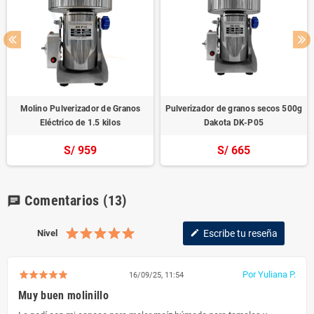
Molino Pulverizador de Granos
Pulverizador de granos secos 500g
Eléctrico de 1.5 kilos
Dakota DK-P05
S/ 959
S/ 665
Comentarios
(13)
chat
Nivel
Escribe tu reseña
edit
Por Yuliana P.
16/09/25, 11:54
Muy buen molinillo