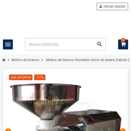
person
iniciar sesión
0
menu
search
chevron_right
chevron_right
Molino de Granos
Molino de Granos Humedos disco de piedra Dakota 
¡EN OFERTA!
-17%