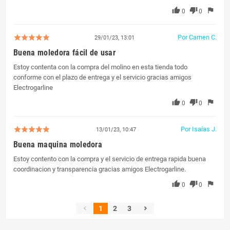
thumb_up
thumb_down
flag
0
0
Por Carnen C.
29/01/23, 13:01
Buena moledora fácil de usar
Estoy contenta con la compra del molino en esta tienda todo
conforme con el plazo de entrega y el servicio gracias amigos
Electrogarline
thumb_up
thumb_down
flag
0
0
Por Isaías J.
13/01/23, 10:47
Buena maquina moledora
Estoy contento con la compra y el servicio de entrega rapida buena
coordinacion y transparencia gracias amigos Electrogarline.
thumb_up
thumb_down
flag
0
0
1
2
3
chevron_left
chevron_right