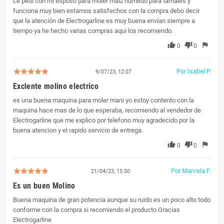
Le pedí con mi esposo para moler maíz húmedo para tamales y
funciona muy bien estamos satisfechos con la compra debo decir
que la atención de Electrogarline es muy buena envían siempre a
tiempo ya he hecho varias compras aqui los recomiendo.
thumb_up
thumb_down
flag
0
0
Por Isabel P.
9/07/23, 12:07
Exclente molino electrico
es una buena maquina para moler mani yo estoy contento con la
maquina hace mas de lo que esperaba, recomiendo al vendedor de
Electrogarline que me explico por telefono muy agradecido por la
buena atencion y el rapido servicio de entrega.
thumb_up
thumb_down
flag
0
0
Por Marcela F.
21/04/23, 15:50
Es un buen Molino
Buena maquina de gran potencia aunque su ruido es un poco alto todo
conforme con la compra si recomiendo el producto Gracias
Electrogarline