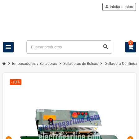
person
iniciar sesión
0
menu
search
chevron_right
chevron_right
chevron_right
Empacadoras y Selladoras
Selladoras de Bolsas
Selladora Continua 
-13%