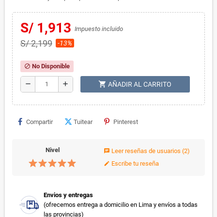
S/ 1,913
Impuesto incluido
S/ 2,199
-13%
No Disponible
block
shopping_cart
remove
add
AÑADIR AL CARRITO
Compartir
Tuitear
Pinterest
Nivel
Leer reseñas de usuarios
(2)
chat
Escribe tu reseña
edit
Envios y entregas
(ofrecemos entrega a domicilio en Lima y envíos a todas
las provincias)