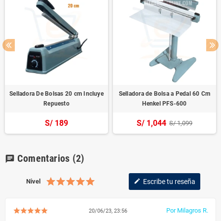
Selladora De Bolsas 20 cm Incluye
Selladora de Bolsa a Pedal 60 Cm
Repuesto
Henkel PFS-600
S/ 189
S/ 1,044
S/ 1,099
Comentarios
(2)
chat
Nivel
Escribe tu reseña
edit
Por Milagros R.
20/06/23, 23:56