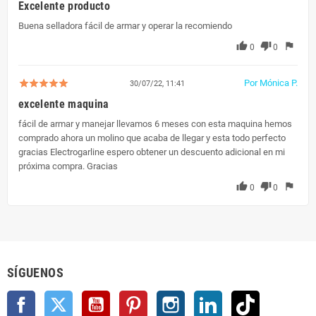
Excelente producto
Buena selladora fácil de armar y operar la recomiendo
thumb_up
thumb_down
flag
0
0
Por Mónica P.
30/07/22, 11:41
excelente maquina
fácil de armar y manejar llevamos 6 meses con esta maquina hemos
comprado ahora un molino que acaba de llegar y esta todo perfecto
gracias Electrogarline espero obtener un descuento adicional en mi
próxima compra. Gracias
thumb_up
thumb_down
flag
0
0
SÍGUENOS
Facebook
Twitter
YouTube
Pinterest
Instagram
LinkedIn
TikTok