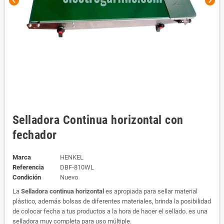
chevron_left
chevron_right
Selladora Continua horizontal con
fechador
Marca
HENKEL
Referencia
DBF-810WL
Condición
Nuevo
La
Selladora continua horizontal
es apropiada para sellar material
plástico, además bolsas de diferentes materiales, brinda la posibilidad
de colocar fecha a tus productos a la hora de hacer el sellado. es una
selladora muy completa para uso múltiple.