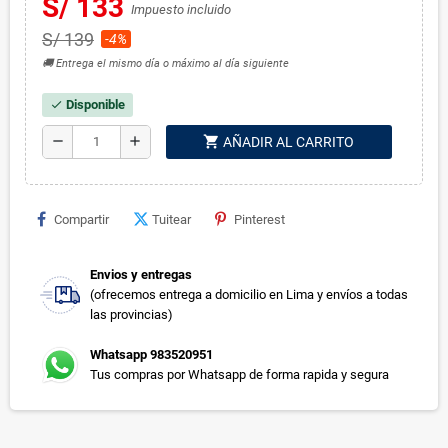
S/ 133
Impuesto incluido
S/ 139
-4%
🚚 Entrega el mismo día o máximo al día siguiente
Disponible
check
shopping_cart
remove
add
AÑADIR AL CARRITO
Compartir
Tuitear
Pinterest
Envios y entregas
(ofrecemos entrega a domicilio en Lima y envíos a todas
las provincias)
Whatsapp 983520951
Tus compras por Whatsapp de forma rapida y segura