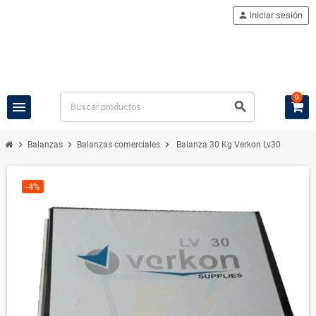
person
iniciar sesión
0
menu
search
chevron_right
chevron_right
chevron_right
Balanzas
Balanzas comerciales
Balanza 30 Kg Verkon Lv30
-4%