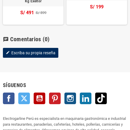
Kg Exeltor
S/ 199
S/ 491
S/ 599
Comentarios
(0)
chat
Escriba su propia reseña
edit
SÍGUENOS
Facebook
Twitter
YouTube
Pinterest
Instagram
LinkedIn
TikTok
Electrogarline Perú es especialista en maquinaria gastronómica e industrial
para restaurantes, panaderías, cafeterías, hoteles, pollerías, carnicerías y