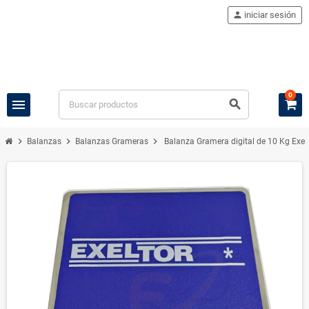
person
iniciar sesión
0
menu
search
chevron_right
chevron_right
chevron_right
Balanzas
Balanzas Grameras
Balanza Gramera digital de 10 Kg Exel