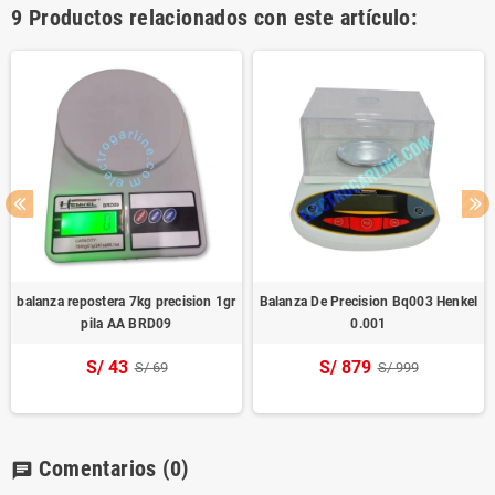
9 Productos relacionados con este artículo:
balanza repostera 7kg precision 1gr
Balanza De Precision Bq003 Henkel
pila AA BRD09
0.001
S/ 43
S/ 879
S/ 69
S/ 999
Comentarios
(0)
chat