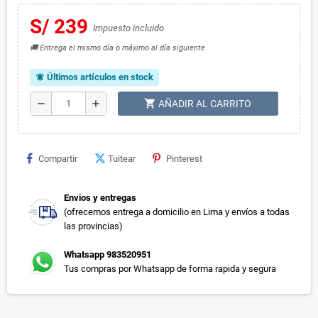
S/ 239
Impuesto incluido
🚚 Entrega el mismo día o máximo al día siguiente
Últimos artículos en stock
notifications_active
shopping_cart
remove
add
AÑADIR AL CARRITO
Compartir
Tuitear
Pinterest
Envios y entregas
(ofrecemos entrega a domicilio en Lima y envíos a todas
las provincias)
Whatsapp 983520951
Tus compras por Whatsapp de forma rapida y segura