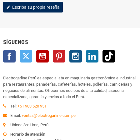
Escriba su propia reseña
edit
SÍGUENOS
Facebook
Twitter
YouTube
Pinterest
Instagram
LinkedIn
TikTok
Electrogarline Perú es especialista en maquinaria gastronómica e industrial
para restaurantes, panaderías, cafeterías, hoteles, pollerías, carnicerías y
negocios de alimentos. Ofrecemos equipos de alta calidad, asesoría
especializada, garantía y envíos a todo el Perú.
Tel:
+51 983 520 951
Email:
ventas@electrogarline.com.pe
Ubicación: Lima, Perú
Horario de atención