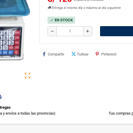
🚚 Entrega el mismo día o máximo al día siguiente
EN STOCK
check
remove
add
Compartir
Tuitear
Pinterest
zoom_out_map
tregas
 y envíos a todas las provincias)
Tus compras p