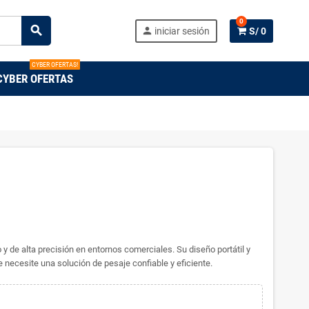
0
search
person
iniciar sesión
S/ 0
CYBER OFERTAS!
CYBER OFERTAS
 y de alta precisión en entornos comerciales. Su diseño portátil y
e necesite una solución de pesaje confiable y eficiente.