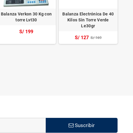
Balanza Verkon 30 Kg con
Balanza Electrónica De 40
Bala
torre Lvt30
Kilos Sin Torre Verde
He
Le30gr
BC
S/ 199
S/ 127
S/ 169
Suscribir