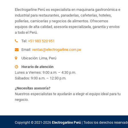
Electrogarline Perú es especialista en maquinaria gastronómica e
industrial para restaurantes, panaderías, cafeterías, hoteles,
pollerías, carnicerías y negocios de alimentos. Ofrecemos
equipos de alta calidad, asesoría especializada, garantía y envíos
a todo el Perú.
Tel:
+51 983 520 951
Email:
ventas@electrogarline.com.pe
Ubicación: Lima, Perú
Horario de atención
Lunes a Viernes: 9:00 a.m. – 4:30 p.m.
Sábados: 9:00 a.m. – 12:30 p.m.
¿Necesitas asesoría?
Nuestros especialistas te ayudarán a elegir el equipo ideal para tu
negocio.
Copyright © 2021-2026
Electrogarline Perú
| Todos los
derechos reservad