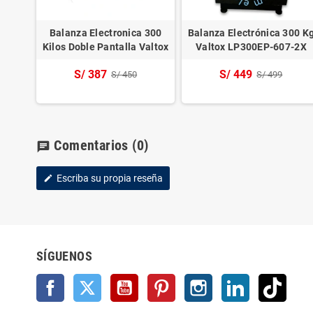
ónica
Balanza Electronica 300
Balanza Electrónica 300 K
-607-
Kilos Doble Pantalla Valtox
Valtox LP300EP-607-2X
S/ 387
S/ 449
S/ 450
S/ 499
Comentarios
(0)
chat
Escriba su propia reseña
edit
SÍGUENOS
Facebook
Twitter
YouTube
Pinterest
Instagram
LinkedIn
TikTo