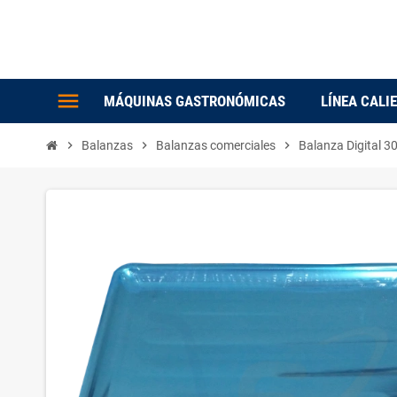
menu
MÁQUINAS GASTRONÓMICAS
LÍNEA CALI
chevron_right
Balanzas
chevron_right
Balanzas comerciales
chevron_right
Balanza Digital 3