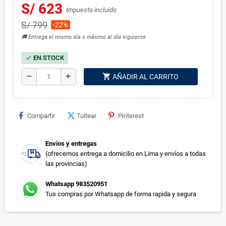
S/ 623
Impuesto incluido
S/ 799
-22%
🚚 Entrega el mismo día o máximo al día siguiente
EN STOCK
check
shopping_cart
remove
add
AÑADIR AL CARRITO
Compartir
Tuitear
Pinterest
Envios y entregas
(ofrecemos entrega a domicilio en Lima y envíos a todas
las provincias)
Whatsapp 983520951
Tus compras por Whatsapp de forma rapida y segura