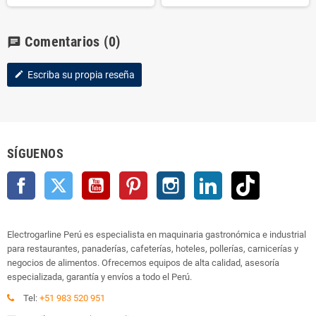
Comentarios
(0)
chat
Escriba su propia reseña
edit
SÍGUENOS
Facebook
Twitter
YouTube
Pinterest
Instagram
LinkedIn
TikTok
Electrogarline Perú es especialista en maquinaria gastronómica e industrial
para restaurantes, panaderías, cafeterías, hoteles, pollerías, carnicerías y
negocios de alimentos. Ofrecemos equipos de alta calidad, asesoría
especializada, garantía y envíos a todo el Perú.
Tel:
+51 983 520 951