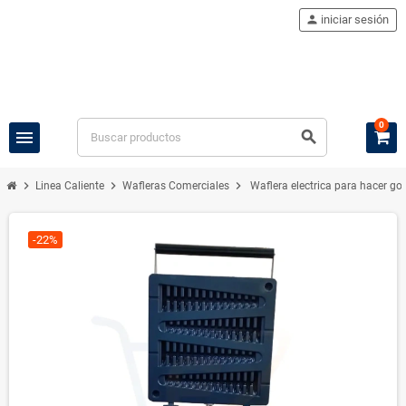
person
iniciar sesión
0
menu
search
chevron_right
chevron_right
chevron_right
Linea Caliente
Wafleras Comerciales
Waflera electrica para hacer gof
-22%