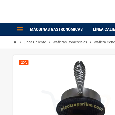
menu
MÁQUINAS GASTRONÓMICAS
LÍNEA CALI
chevron_right
Linea Caliente
chevron_right
Wafleras Comerciales
chevron_right
Waflera Cone
-20%