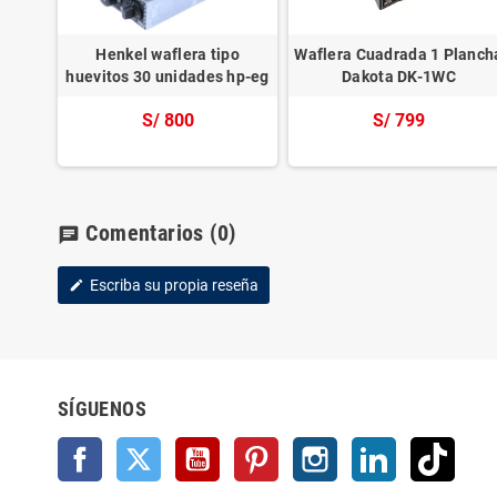
trico
Henkel waflera tipo
Waflera Cuadrada 1 Planch
huevitos 30 unidades hp-eg
Dakota DK-1WC
S/ 800
S/ 799
Comentarios
(0)
chat
Escriba su propia reseña
edit
SÍGUENOS
Facebook
Twitter
YouTube
Pinterest
Instagram
LinkedIn
TikTo