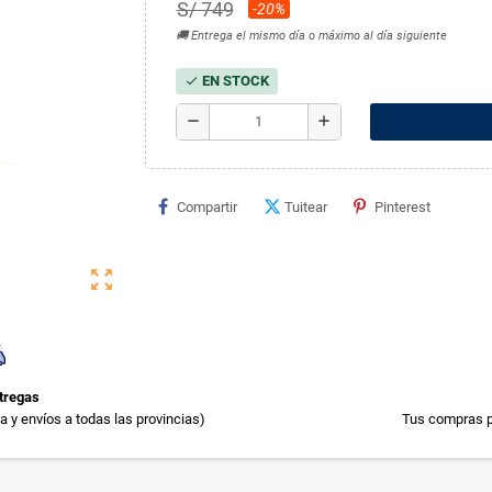
S/ 749
-20%
🚚 Entrega el mismo día o máximo al día siguiente
EN STOCK
check
remove
add
Compartir
Tuitear
Pinterest
zoom_out_map
tregas
 y envíos a todas las provincias)
Tus compras p