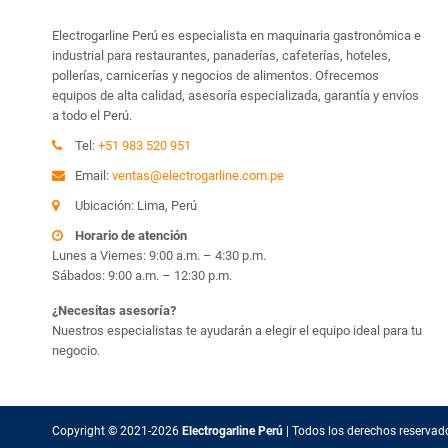
Electrogarline Perú es especialista en maquinaria gastronómica e
industrial para restaurantes, panaderías, cafeterías, hoteles,
pollerías, carnicerías y negocios de alimentos. Ofrecemos
equipos de alta calidad, asesoría especializada, garantía y envíos
a todo el Perú.
Tel:
+51 983 520 951
Email:
ventas@electrogarline.com.pe
Ubicación: Lima, Perú
Horario de atención
Lunes a Viernes: 9:00 a.m. – 4:30 p.m.
Sábados: 9:00 a.m. – 12:30 p.m.
¿Necesitas asesoría?
Nuestros especialistas te ayudarán a elegir el equipo ideal para tu
negocio.
Copyright © 2021-2026
Electrogarline Perú
| Todos los
derechos reservad