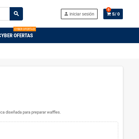
0
search
person
iniciar sesión
S/ 0
CYBER OFERTAS!
CYBER OFERTAS
ca diseñada para preparar waffles.