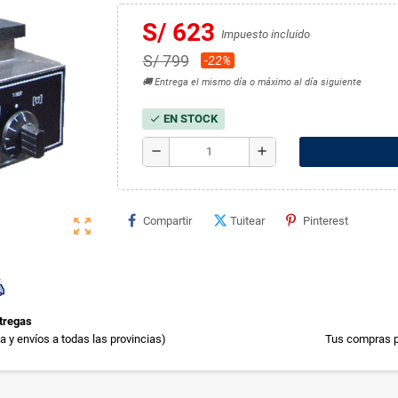
S/ 623
Impuesto incluido
S/ 799
-22%
🚚 Entrega el mismo día o máximo al día siguiente
EN STOCK
check
remove
add
Compartir
Tuitear
Pinterest
zoom_out_map
tregas
 y envíos a todas las provincias)
Tus compras p