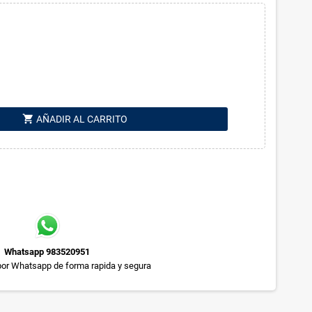
shopping_cart
AÑADIR AL CARRITO
Whatsapp 983520951
or Whatsapp de forma rapida y segura