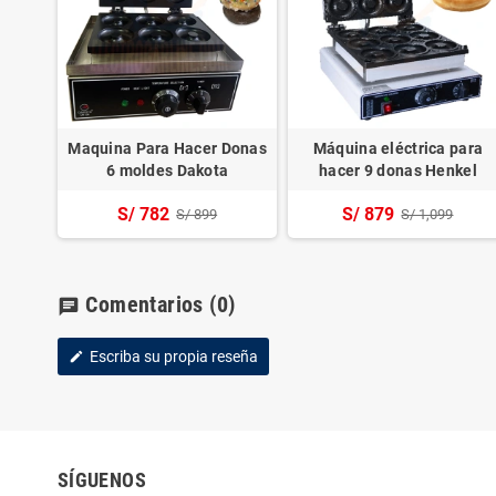
Maquina Para Hacer Donas
Máquina eléctrica para
6 moldes Dakota
hacer 9 donas Henkel
S/ 782
S/ 879
S/ 899
S/ 1,099
Comentarios
(0)
chat
Escriba su propia reseña
edit
SÍGUENOS