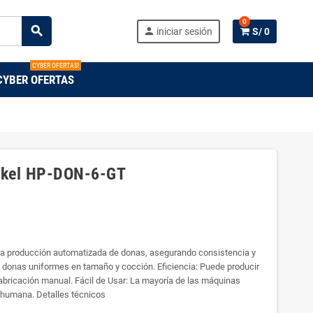
0
search
person
iniciar sesión
S/ 0
CYBER OFERTAS!
CYBER OFERTAS
nkel HP-DON-6-GT
 la producción automatizada de donas, asegurando consistencia y
e donas uniformes en tamaño y cocción. Eficiencia: Puede producir
bricación manual. Fácil de Usar: La mayoría de las máquinas
n humana. Detalles técnicos