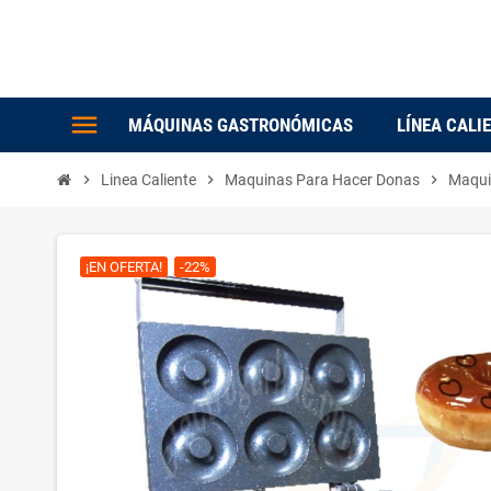
menu
MÁQUINAS GASTRONÓMICAS
LÍNEA CALI
chevron_right
Linea Caliente
chevron_right
Maquinas Para Hacer Donas
chevron_right
Maqui
¡EN OFERTA!
-22%