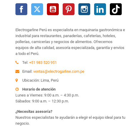
Facebook
Twitter
YouTube
Pinterest
Instagram
LinkedIn
TikTo
Electrogarline Perú es especialista en maquinaria gastronómica e
industrial para restaurantes, panaderías, cafeterías, hoteles,
pollerías, carnicerías y negocios de alimentos. Ofrecemos
equipos de alta calidad, asesoría especializada, garantía y envíos
a todo el Perú.
Tel:
+51 983 520 951
Email:
ventas@electrogarline.com.pe
Ubicación: Lima, Perú
Horario de atención
Lunes a Viernes: 9:00 a.m. – 4:30 p.m.
Sábados: 9:00 a.m. – 12:30 p.m.
¿Necesitas asesoría?
Nuestros especialistas te ayudarán a elegir el equipo ideal para tu
negocio.