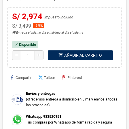
S/ 2,974
Impuesto incluido
S/ 3,499
-15%
🚚 Entrega el mismo día o máximo al día siguiente
Disponible
check
shopping_cart
remove
add
AÑADIR AL CARRITO
Compartir
Tuitear
Pinterest
Envios y entregas
(ofrecemos entrega a domicilio en Lima y envíos a todas
las provincias)
Whatsapp 983520951
Tus compras por Whatsapp de forma rapida y segura