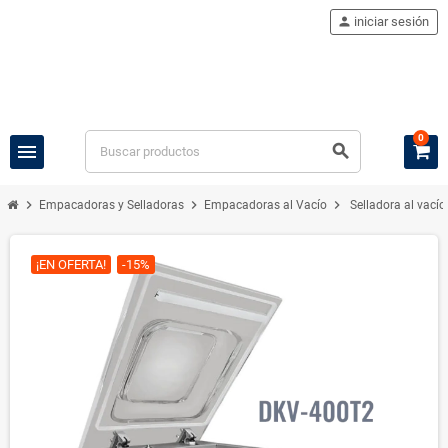
person
iniciar sesión
0
menu
search
chevron_right
chevron_right
chevron_right
Empacadoras y Selladoras
Empacadoras al Vacío
Selladora al vac
¡EN OFERTA!
-15%