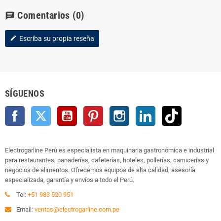
Comentarios
(0)
chat
Escriba su propia reseña
edit
SÍGUENOS
Facebook
Twitter
YouTube
Pinterest
Instagram
LinkedIn
TikTok
Electrogarline Perú es especialista en maquinaria gastronómica e industrial
para restaurantes, panaderías, cafeterías, hoteles, pollerías, carnicerías y
negocios de alimentos. Ofrecemos equipos de alta calidad, asesoría
especializada, garantía y envíos a todo el Perú.
Tel:
+51 983 520 951
Email:
ventas@electrogarline.com.pe