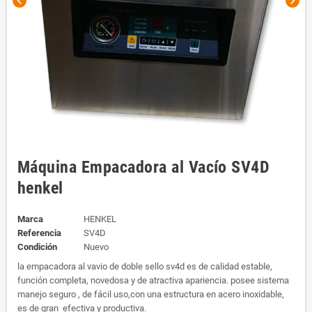
chevron_left
chevron_right
Máquina Empacadora al Vacío SV4D
henkel
Marca
HENKEL
Referencia
SV4D
Condición
Nuevo
la empacadora al vavio de doble sello sv4d es de calidad estable,
función completa, novedosa y de atractiva apariencia. posee sistema
manejo seguro , de fácil uso,con una estructura en acero inoxidable,
es de gran efectiva y productiva.