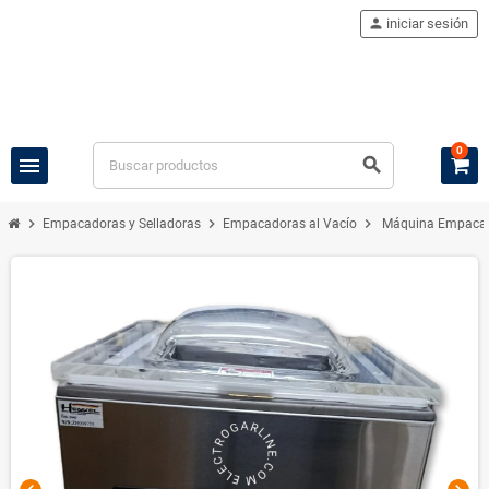
person
iniciar sesión
0
menu
search
chevron_right
chevron_right
chevron_right
Empacadoras y Selladoras
Empacadoras al Vacío
Máquina Empacad