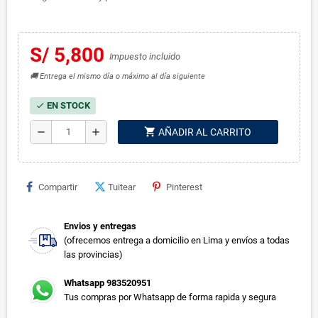
S/ 5,800
Impuesto incluido
🚚 Entrega el mismo día o máximo al día siguiente
EN STOCK
check
shopping_cart
remove
add
AÑADIR AL CARRITO
Compartir
Tuitear
Pinterest
Envios y entregas
(ofrecemos entrega a domicilio en Lima y envíos a todas
las provincias)
Whatsapp 983520951
Tus compras por Whatsapp de forma rapida y segura