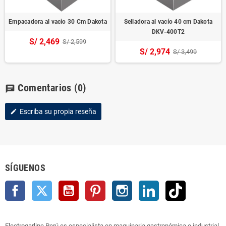
Empacadora al vacio 30 Cm Dakota
Selladora al vacío 40 cm Dakota
DKV-400T2
S/ 2,469
S/ 2,599
S/ 2,974
S/ 3,499
Comentarios
(0)
chat
Escriba su propia reseña
edit
SÍGUENOS
Facebook
Twitter
YouTube
Pinterest
Instagram
LinkedIn
TikTok
Electrogarline Perú es especialista en maquinaria gastronómica e industrial