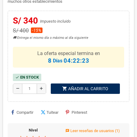
muchos otros establecimientos
S/ 340
Impuesto incluido
S/ 400
-15%
🚚 Entrega el mismo día o máximo al día siguiente
La oferta especial termina en
8
04:22:23
Días
EN STOCK
check
shopping_cart
remove
add
AÑADIR AL CARRITO
Compartir
Tuitear
Pinterest
Nivel
Leer reseñas de usuarios
(1)
chat