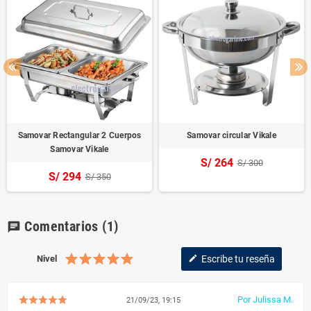
Samovar Rectangular 2 Cuerpos
Samovar circular Vikale
Samovar Vikale
S/ 264
S/ 300
S/ 294
S/ 350
Comentarios
(1)
chat
Nivel
Escribe tu reseña
edit
Por Julissa M.
21/09/23, 19:15