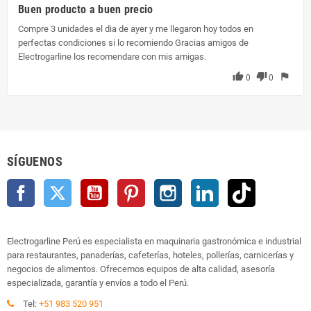
Buen producto a buen precio
Compre 3 unidades el dia de ayer y me llegaron hoy todos en
perfectas condiciones si lo recomiendo Gracias amigos de
Electrogarline los recomendare con mis amigas.
thumb_up
thumb_down
flag
0
0
SÍGUENOS
Facebook
Twitter
YouTube
Pinterest
Instagram
LinkedIn
TikTok
Electrogarline Perú es especialista en maquinaria gastronómica e industrial
para restaurantes, panaderías, cafeterías, hoteles, pollerías, carnicerías y
negocios de alimentos. Ofrecemos equipos de alta calidad, asesoría
especializada, garantía y envíos a todo el Perú.
Tel:
+51 983 520 951