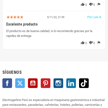
thumb_up
thumb_down
flag
0
0
Por Luis A.
3/11/22, 21:59
Excelente producto
El producto es de buena calidad, si lo recomiendo gracias por la
rapidez de entrega
thumb_up
thumb_down
flag
0
0
SÍGUENOS
Facebook
Twitter
YouTube
Pinterest
Instagram
LinkedIn
TikTok
Electrogarline Perú es especialista en maquinaria gastronómica e industrial
para restaurantes, panaderías, cafeterías, hoteles, pollerías, carnicerías y