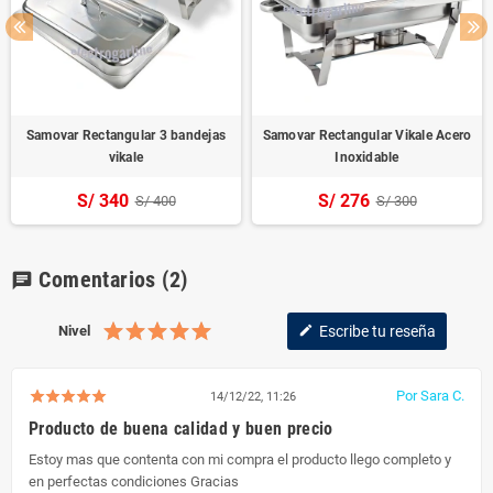
Samovar Rectangular 3 bandejas
Samovar Rectangular Vikale Acero
vikale
Inoxidable
S/ 340
S/ 276
S/ 400
S/ 300
Comentarios
(2)
chat
Nivel
Escribe tu reseña
edit
Por Sara C.
14/12/22, 11:26
Producto de buena calidad y buen precio
Estoy mas que contenta con mi compra el producto llego completo y
en perfectas condiciones Gracias