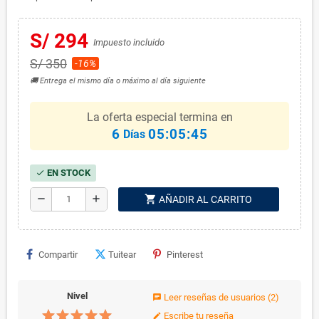
S/ 294
Impuesto incluido
S/ 350
-16%
🚚 Entrega el mismo día o máximo al día siguiente
La oferta especial termina en
6
05:05:45
Días
EN STOCK
check
shopping_cart
remove
add
AÑADIR AL CARRITO
Compartir
Tuitear
Pinterest
Nivel
Leer reseñas de usuarios
(2)
chat
Escribe tu reseña
edit