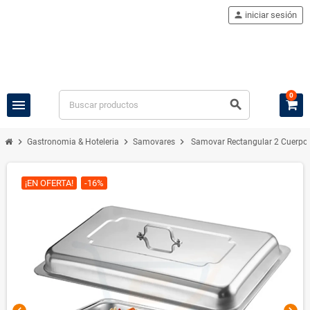
person
iniciar sesión
0
menu
search
chevron_right
chevron_right
chevron_right
Gastronomia & Hoteleria
Samovares
Samovar Rectangular 2 Cuerpo
¡EN OFERTA!
-16%