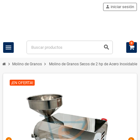
person
iniciar sesión
0
menu
search
chevron_right
chevron_right
Molino de Granos
Molino de Granos Secos de 2 hp de Acero Inoxidable 
¡EN OFERTA!