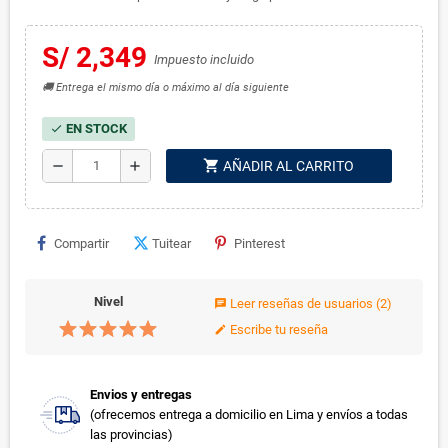
S/ 2,349
Impuesto incluido
🚚 Entrega el mismo día o máximo al día siguiente
EN STOCK
check
shopping_cart
remove
add
AÑADIR AL CARRITO
Compartir
Tuitear
Pinterest
Nivel
Leer reseñas de usuarios
(2)
chat
Escribe tu reseña
edit
Envios y entregas
(ofrecemos entrega a domicilio en Lima y envíos a todas
las provincias)