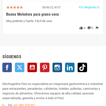
Por Alejandro D.
28/06/22, 00:37
Buena Moledora para grano seco
Muy potente y fuerte. Fácil de usar.
thumb_up
thumb_down
flag
0
0
SÍGUENOS
Facebook
Twitter
YouTube
Pinterest
Instagram
LinkedIn
TikTok
Electrogarline Perú es especialista en maquinaria gastronómica e industrial
para restaurantes, panaderías, cafeterías, hoteles, pollerías, carnicerías y
negocios de alimentos. Ofrecemos equipos de alta calidad, asesoría
especializada, garantía y envíos a todo el Perú.
Tel:
+51 983 520 951