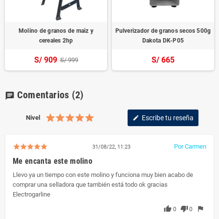
Molino de granos de maiz y
Pulverizador de granos secos 500g
cereales 2hp
Dakota DK-P05
S/ 909
S/ 665
S/ 999
Comentarios
(2)
chat
Nivel
Escribe tu reseña
edit
Por Carmen
31/08/22, 11:23
Me encanta este molino
Llevo ya un tiempo con este molino y funciona muy bien acabo de
comprar una selladora que también está todo ok gracias
Electrogarline
thumb_up
thumb_down
flag
0
0