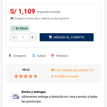
S/ 1,109
Impuesto incluido
🚚 Entrega el mismo día o máximo al día siguiente
En Stock
check
shopping_cart
remove
add
AÑADIR AL CARRITO
Compartir
Tuitear
Pinterest
Nivel
Leer reseñas de usuarios
(1)
chat
Escribe tu reseña
edit
Envios y entregas
(ofrecemos entrega a domicilio en Lima y envíos a todas
las provincias)