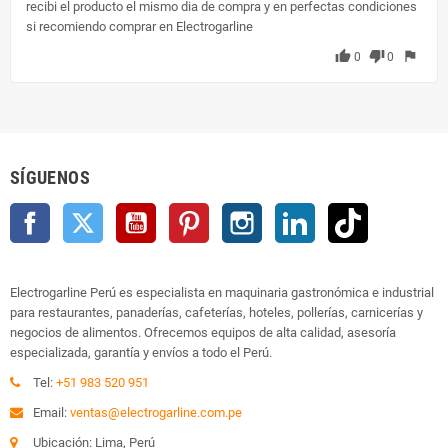
recibi el producto el mismo dia de compra y en perfectas condiciones
si recomiendo comprar en Electrogarline
thumb_up
thumb_down
flag
0
0
SÍGUENOS
Facebook
Twitter
YouTube
Pinterest
Instagram
LinkedIn
TikTok
Electrogarline Perú es especialista en maquinaria gastronómica e industrial
para restaurantes, panaderías, cafeterías, hoteles, pollerías, carnicerías y
negocios de alimentos. Ofrecemos equipos de alta calidad, asesoría
especializada, garantía y envíos a todo el Perú.
Tel:
+51 983 520 951
Email:
ventas@electrogarline.com.pe
Ubicación: Lima, Perú