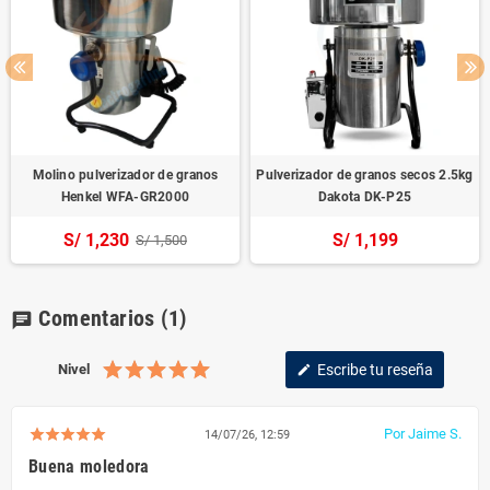
Molino pulverizador de granos
Pulverizador de granos secos 2.5kg
Henkel WFA-GR2000
Dakota DK-P25
S/ 1,230
S/ 1,199
S/ 1,500
Comentarios
(1)
chat
Nivel
Escribe tu reseña
edit
Por Jaime S.
14/07/26, 12:59
Buena moledora