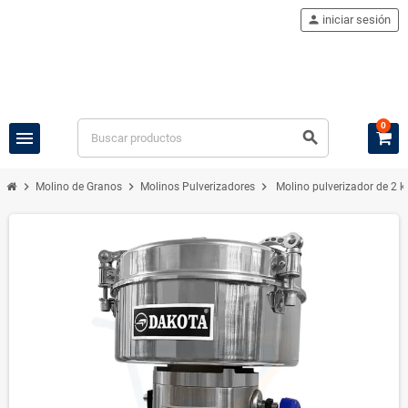
person
iniciar sesión
0
menu
search
chevron_right
chevron_right
chevron_right
Molino de Granos
Molinos Pulverizadores
Molino pulverizador de 2 