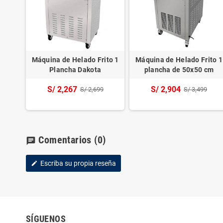
ft 25
Máquina de Helado Frito 1
Máquina de Helado Frito 1
40
Plancha Dakota
plancha de 50x50 cm
S/ 2,267
S/ 2,904
S/ 2,699
S/ 3,499
Comentarios
(0)
chat
Escriba su propia reseña
edit
SÍGUENOS