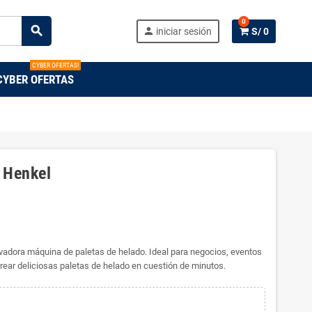
0
search
person
iniciar sesión
S/ 0
CYBER OFERTAS!
CYBER OFERTAS
 Henkel
ovadora máquina de paletas de helado. Ideal para negocios, eventos
rear deliciosas paletas de helado en cuestión de minutos.