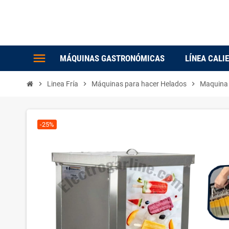
menu
MÁQUINAS GASTRONÓMICAS
LÍNEA CALI
chevron_right
Linea Fría
chevron_right
Máquinas para hacer Helados
chevron_right
Maquina 
-25%