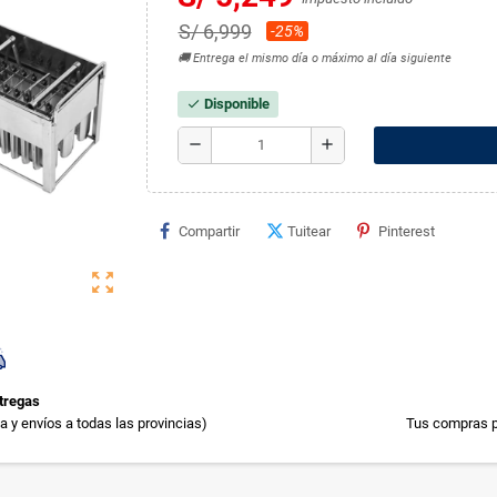
S/ 6,999
-25%
🚚 Entrega el mismo día o máximo al día siguiente
Disponible
check
remove
add
Compartir
Tuitear
Pinterest
zoom_out_map
tregas
 y envíos a todas las provincias)
Tus compras p