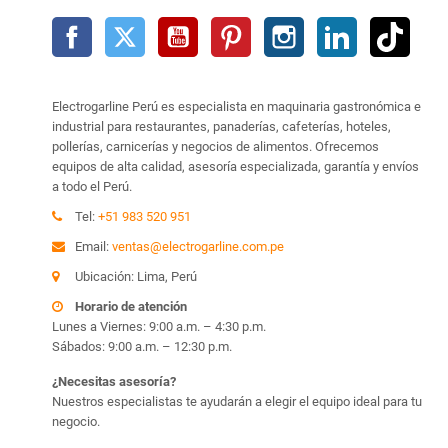
Facebook
Twitter
YouTube
Pinterest
Instagram
LinkedIn
TikTo
Electrogarline Perú es especialista en maquinaria gastronómica e
industrial para restaurantes, panaderías, cafeterías, hoteles,
pollerías, carnicerías y negocios de alimentos. Ofrecemos
equipos de alta calidad, asesoría especializada, garantía y envíos
a todo el Perú.
Tel:
+51 983 520 951
Email:
ventas@electrogarline.com.pe
Ubicación: Lima, Perú
Horario de atención
Lunes a Viernes: 9:00 a.m. – 4:30 p.m.
Sábados: 9:00 a.m. – 12:30 p.m.
¿Necesitas asesoría?
Nuestros especialistas te ayudarán a elegir el equipo ideal para tu
negocio.