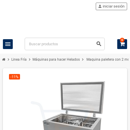
person
iniciar sesión
0
menu
search
chevron_right
chevron_right
chevron_right
Linea Fría
Máquinas para hacer Helados
Maquina paletera con 2 mo
-11%