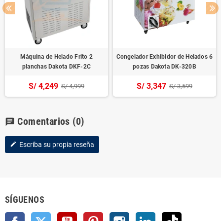
Máquina de Helado Frito 2
Congelador Exhibidor de Helados 6
planchas Dakota DKF-2C
pozas Dakota DK-320B
S/ 4,249
S/ 3,347
S/ 4,999
S/ 3,599
Comentarios
(0)
chat
Escriba su propia reseña
edit
SÍGUENOS
Facebook
Twitter
YouTube
Pinterest
Instagram
LinkedIn
TikTok