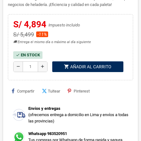
negocios de heladería. ¡Eficiencia y calidad en cada paleta!
S/ 4,894
Impuesto incluido
S/ 5,499
-11%
🚚 Entrega el mismo día o máximo al día siguiente
EN STOCK
check
shopping_cart
remove
add
AÑADIR AL CARRITO
Compartir
Tuitear
Pinterest
Envios y entregas
(ofrecemos entrega a domicilio en Lima y envíos a todas
las provincias)
Whatsapp 983520951
Tus compras por Whatsapp de forma rapida y segura