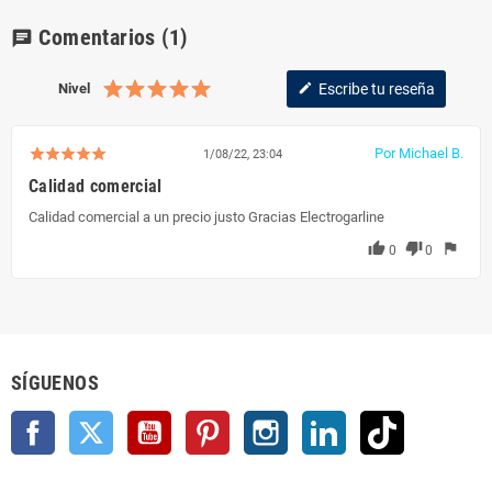
Comentarios
(1)
chat
Nivel
Escribe tu reseña
edit
Por Michael B.
1/08/22, 23:04
Calidad comercial
Calidad comercial a un precio justo Gracias Electrogarline
thumb_up
thumb_down
flag
0
0
SÍGUENOS
Facebook
Twitter
YouTube
Pinterest
Instagram
LinkedIn
TikTok