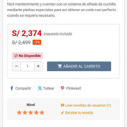
fácil mantenimiento y cuentan con un sistema de afilado de cuchilla
mediante piedras especiales para así obtener un corte casi perfecto
cuando se requiera necesario.
S/ 2,374
Impuesto incluido
S/ 2,499
-5%
No Disponible
block
shopping_cart
remove
add
AÑADIR AL CARRITO
Compartir
Tuitear
Pinterest
Nivel
Leer reseñas de usuarios
(1)
chat
Escribe tu reseña
edit