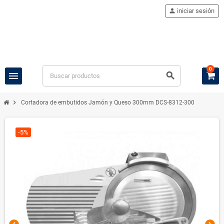
person
iniciar sesión
0
menu
search
chevron_right
Cortadora de embutidos Jamón y Queso 300mm DCS-8312-300
-5%