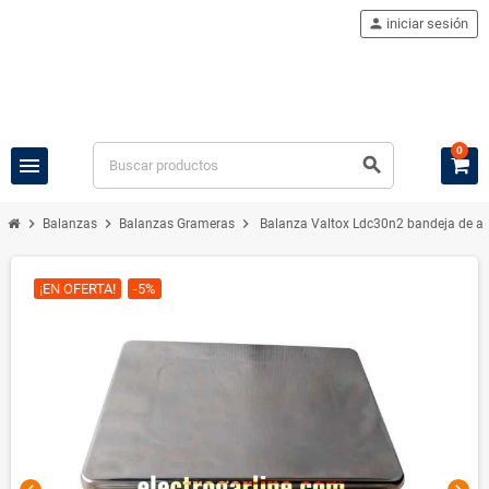
person
iniciar sesión
0
menu
search
chevron_right
chevron_right
chevron_right
Balanzas
Balanzas Grameras
Balanza Valtox Ldc30n2 bandeja de a
¡EN OFERTA!
-5%