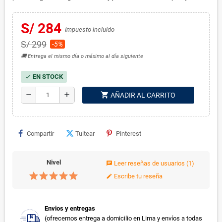
S/ 284
Impuesto incluido
S/ 299
-5%
🚚 Entrega el mismo día o máximo al día siguiente
EN STOCK
check
shopping_cart
remove
add
AÑADIR AL CARRITO
Compartir
Tuitear
Pinterest
Nivel
Leer reseñas de usuarios
(1)
chat
Escribe tu reseña
edit
Envios y entregas
(ofrecemos entrega a domicilio en Lima y envíos a todas