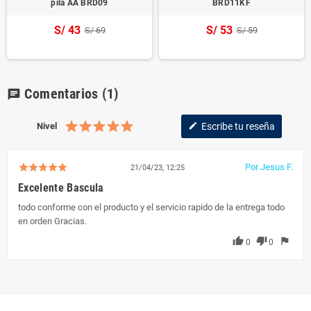
pila AA BRD09
BRD11KF
S/ 43
S/ 53
S/ 69
S/ 59
Comentarios
(1)
chat
Nivel
Escribe tu reseña
edit
Por Jesus F.
21/04/23, 12:25
Excelente Bascula
todo conforme con el producto y el servicio rapido de la entrega todo
en orden Gracias.
thumb_up
thumb_down
flag
0
0