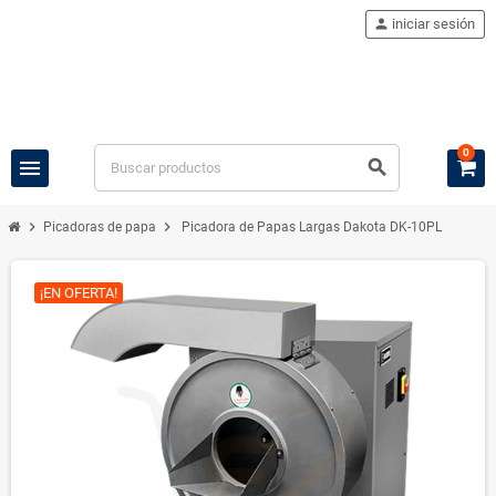
person
iniciar sesión
0
menu
search
chevron_right
chevron_right
Picadoras de papa
Picadora de Papas Largas Dakota DK-10PL
¡EN OFERTA!