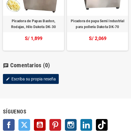
Picadora de Papas Baston,
Picadora de papa Semi Industrial
Rodajas, Hilo Dakota DK-30
para polleria Dakota DK-70
S/ 1,899
S/ 2,069
Comentarios
(0)
chat
Escriba su propia reseña
edit
SÍGUENOS
Facebook
Twitter
YouTube
Pinterest
Instagram
LinkedIn
TikTok