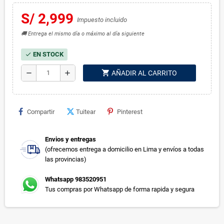
S/ 2,999
Impuesto incluido
🚚 Entrega el mismo día o máximo al día siguiente
EN STOCK
check
shopping_cart
remove
add
AÑADIR AL CARRITO
Compartir
Tuitear
Pinterest
Envios y entregas
(ofrecemos entrega a domicilio en Lima y envíos a todas
las provincias)
Whatsapp 983520951
Tus compras por Whatsapp de forma rapida y segura