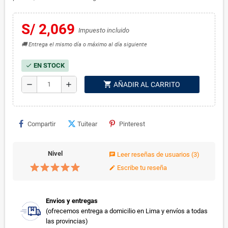
S/ 2,069
Impuesto incluido
🚚 Entrega el mismo día o máximo al día siguiente
EN STOCK
check
shopping_cart
remove
add
AÑADIR AL CARRITO
Compartir
Tuitear
Pinterest
Nivel
Leer reseñas de usuarios
(3)
chat
Escribe tu reseña
edit
Envios y entregas
(ofrecemos entrega a domicilio en Lima y envíos a todas
las provincias)