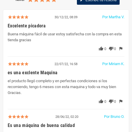
Por Martha V.
30/12/22, 08:09
Excelente picadora
Buena máquina fácil de usar estoy satisfecha con la compra en esta
tienda gracias
thumb_up
thumb_down
flag
0
0
Por Miriam K.
22/07/22, 16:58
es una exclente Maquina
el producto llegó completo y en perfectas condiciones si los
recomiendo, tengo 6 meses con esta maquina y todo va muy bien
Gracias.
thumb_up
thumb_down
flag
0
0
Por Bruno O.
28/06/22, 02:20
Es una máquina de buena calidad