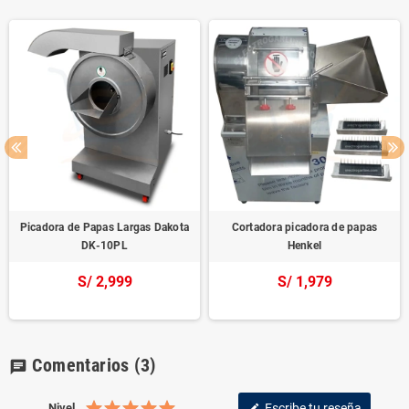
Picadora de Papas Largas Dakota
Cortadora picadora de papas
DK-10PL
Henkel
S/ 2,999
S/ 1,979
Comentarios
(3)
chat
Nivel
Escribe tu reseña
edit