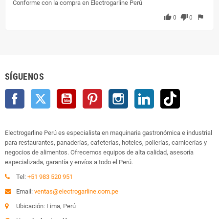
Conforme con la compra en Electrogarline Perú
thumb_up
thumb_down
flag
0
0
SÍGUENOS
Facebook
Twitter
YouTube
Pinterest
Instagram
LinkedIn
TikTok
Electrogarline Perú es especialista en maquinaria gastronómica e industrial
para restaurantes, panaderías, cafeterías, hoteles, pollerías, carnicerías y
negocios de alimentos. Ofrecemos equipos de alta calidad, asesoría
especializada, garantía y envíos a todo el Perú.
Tel:
+51 983 520 951
Email:
ventas@electrogarline.com.pe
Ubicación: Lima, Perú