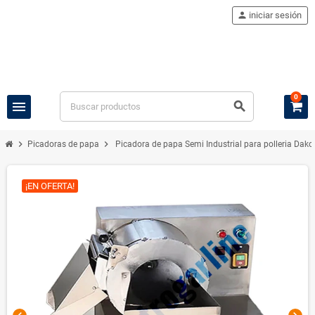
person
iniciar sesión
0
menu
search
chevron_right
chevron_right
Picadoras de papa
Picadora de papa Semi Industrial para polleria Dak
¡EN OFERTA!