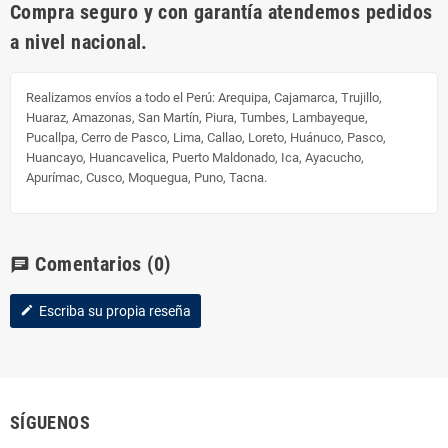
Compra seguro y con garantía atendemos pedidos
a nivel nacional.
Realizamos envíos a todo el Perú:
Arequipa, Cajamarca, Trujillo,
Huaraz, Amazonas, San Martín, Piura, Tumbes, Lambayeque,
Pucallpa, Cerro de Pasco, Lima, Callao, Loreto, Huánuco, Pasco,
Huancayo, Huancavelica, Puerto Maldonado, Ica, Ayacucho,
Apurímac, Cusco, Moquegua, Puno, Tacna.
Comentarios
(0)
chat
Escriba su propia reseña
edit
SÍGUENOS