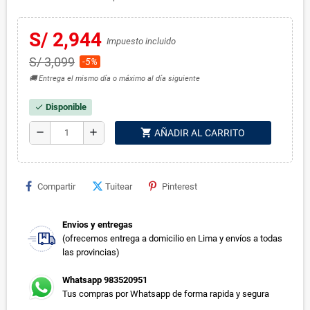
S/ 2,944
Impuesto incluido
S/ 3,099
-5%
🚚 Entrega el mismo día o máximo al día siguiente
Disponible
check
shopping_cart
remove
add
AÑADIR AL CARRITO
Compartir
Tuitear
Pinterest
Envios y entregas
(ofrecemos entrega a domicilio en Lima y envíos a todas
las provincias)
Whatsapp 983520951
Tus compras por Whatsapp de forma rapida y segura