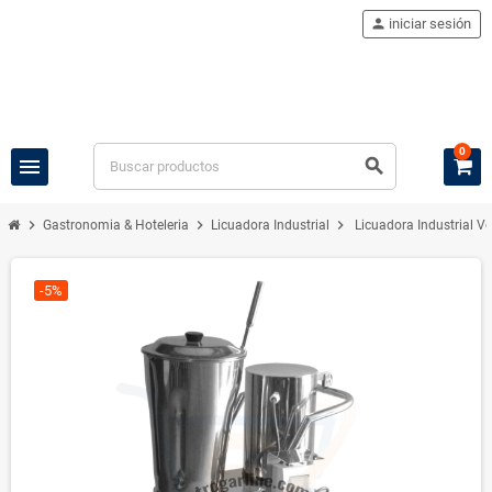
person
iniciar sesión
0
menu
search
chevron_right
chevron_right
chevron_right
Gastronomia & Hoteleria
Licuadora Industrial
Licuadora Industrial Vo
-5%