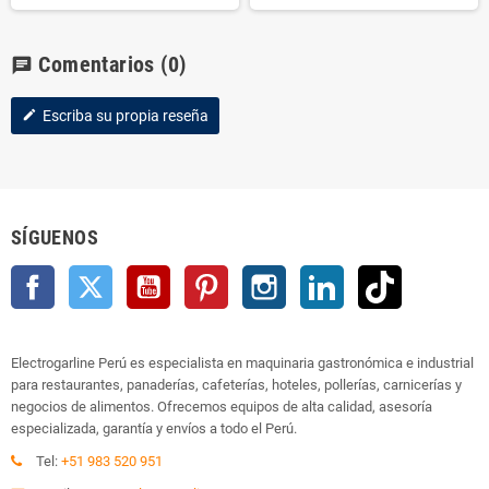
Comentarios
(0)
chat
Escriba su propia reseña
edit
SÍGUENOS
Facebook
Twitter
YouTube
Pinterest
Instagram
LinkedIn
TikTok
Electrogarline Perú es especialista en maquinaria gastronómica e industrial
para restaurantes, panaderías, cafeterías, hoteles, pollerías, carnicerías y
negocios de alimentos. Ofrecemos equipos de alta calidad, asesoría
especializada, garantía y envíos a todo el Perú.
Tel:
+51 983 520 951