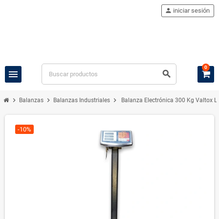
person
iniciar sesión
0
menu
search
chevron_right
chevron_right
chevron_right
Balanzas
Balanzas Industriales
Balanza Electrónica 300 Kg Valtox 
-10%