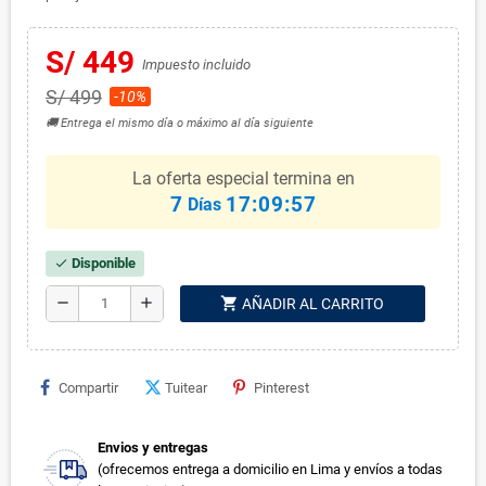
S/ 449
Impuesto incluido
S/ 499
-10%
🚚 Entrega el mismo día o máximo al día siguiente
La oferta especial termina en
7
17:09:57
Días
Disponible
check
shopping_cart
remove
add
AÑADIR AL CARRITO
Compartir
Tuitear
Pinterest
Envios y entregas
(ofrecemos entrega a domicilio en Lima y envíos a todas