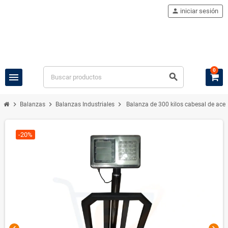
person
iniciar sesión
0
menu
search
chevron_right
chevron_right
chevron_right
Balanzas
Balanzas Industriales
Balanza de 300 kilos cabesal de a
-20%