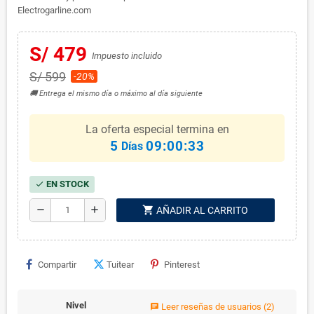
Electrogarline.com
S/ 479
Impuesto incluido
S/ 599
-20%
🚚 Entrega el mismo día o máximo al día siguiente
La oferta especial termina en
5
09:00:32
Días
EN STOCK
check
shopping_cart
remove
add
AÑADIR AL CARRITO
Compartir
Tuitear
Pinterest
Nivel
Leer reseñas de usuarios
(2)
chat