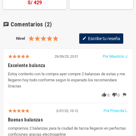
S/ 429
Comentarios
(2)
chat
Nivel
Escribe tu reseña
edit
Por Mauricio J.
29/09/23, 23:01
Excelente balanza
Estoy contento con la compra ayer compre 2 balanzas de estas y me
llegaron hoy todo conforme segun lo esperado los recomendare
Gracias
thumb_up
thumb_down
flag
0
0
Por Proscila L.
2/07/22, 10:12
Buenas balanzas
compramos 2 balanzas para la ciudad de tacna llegaron en perfectas
conficiones gracias electrogarline