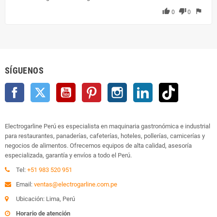
thumb_up
thumb_down
flag
0
0
SÍGUENOS
Facebook
Twitter
YouTube
Pinterest
Instagram
LinkedIn
TikTok
Electrogarline Perú es especialista en maquinaria gastronómica e industrial
para restaurantes, panaderías, cafeterías, hoteles, pollerías, carnicerías y
negocios de alimentos. Ofrecemos equipos de alta calidad, asesoría
especializada, garantía y envíos a todo el Perú.
Tel:
+51 983 520 951
Email:
ventas@electrogarline.com.pe
Ubicación: Lima, Perú
Horario de atención