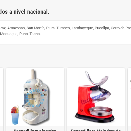
os a nivel nacional.
uaraz, Amazonas, San Martín, Piura, Tumbes, Lambayeque, Pucallpa, Cerro de Pa
, Moquegua, Puno, Tacna.
Raspadillera electrica
Raspadillera Moledora de