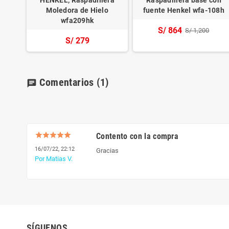
Moledora de Hielo
fuente Henkel wfa-108h
wfa209hk
S/ 864
S/ 1,200
S/ 279
Comentarios
(1)
chat
Contento con la compra
16/07/22, 22:12
Gracias
Por Matias V.
SÍGUENOS