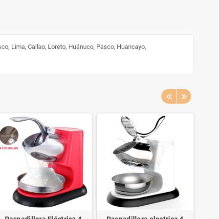
sco, Lima, Callao, Loreto, Huánuco, Pasco, Huancayo,
Raspadillera Eléctrica 4
Raspadillera electrica 4
Ras