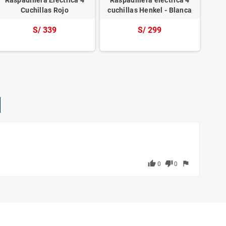
Cuchillas Rojo
cuchillas Henkel - Blanca
S/ 339
S/ 299
thumb_up
thumb_down
flag
0
0