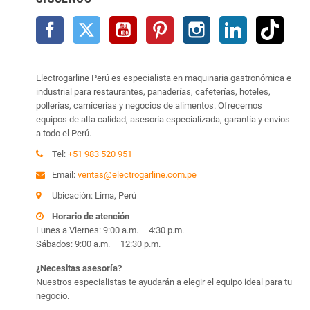
Facebook
Twitter
YouTube
Pinterest
Instagram
LinkedIn
TikTo
Electrogarline Perú es especialista en maquinaria gastronómica e
industrial para restaurantes, panaderías, cafeterías, hoteles,
pollerías, carnicerías y negocios de alimentos. Ofrecemos
equipos de alta calidad, asesoría especializada, garantía y envíos
a todo el Perú.
Tel:
+51 983 520 951
Email:
ventas@electrogarline.com.pe
Ubicación: Lima, Perú
Horario de atención
Lunes a Viernes: 9:00 a.m. – 4:30 p.m.
Sábados: 9:00 a.m. – 12:30 p.m.
¿Necesitas asesoría?
Nuestros especialistas te ayudarán a elegir el equipo ideal para tu
negocio.