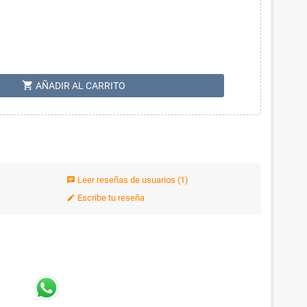
shopping_cart
AÑADIR AL CARRITO
Leer reseñas de usuarios
(1)
chat
Escribe tu reseña
edit