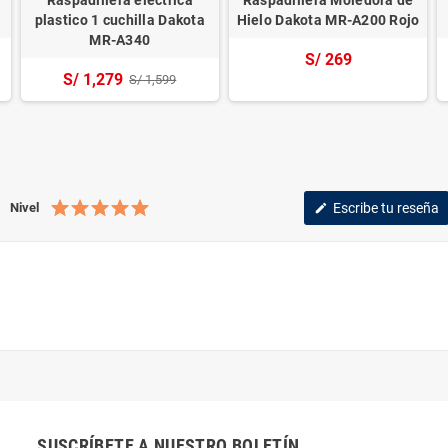
plastico 1 cuchilla Dakota
Hielo Dakota MR-A200 Rojo
MR-A340
S/ 269
S/ 1,279
S/ 1,599
Nivel
Escribe tu reseña
edit
SUSCRÍBETE A NUESTRO BOLETÍN