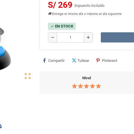
S/ 269
Impuesto incluido
🚚 Entrega el mismo día o máximo al día siguiente
EN STOCK
check
remove
add
Compartir
Tuitear
Pinterest
zoom_out_map
Nivel