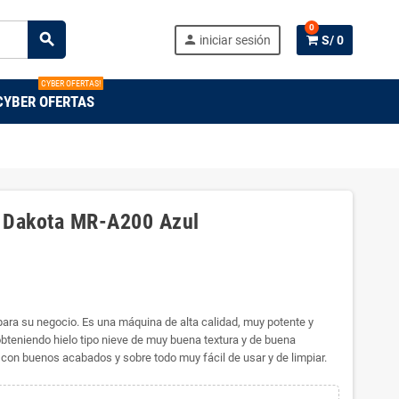
0
search
person
iniciar sesión
S/ 0
CYBER OFERTAS!
CYBER OFERTAS
o Dakota MR-A200 Azul
para su negocio. Es una máquina de alta calidad, muy potente y
obteniendo hielo tipo nieve de muy buena textura y de buena
 con buenos acabados y sobre todo muy fácil de usar y de limpiar.