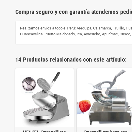
Compra seguro y con garantía atendemos pedid
Realizamos envíos a todo el Perú:
Arequipa, Cajamarca, Trujillo, H
Huancavelica, Puerto Maldonado, Ica, Ayacucho, Apurímac, Cusco
14 Productos relacionados con este artículo:
a - 6
HENKEL, Raspadillera
Raspadillera base con