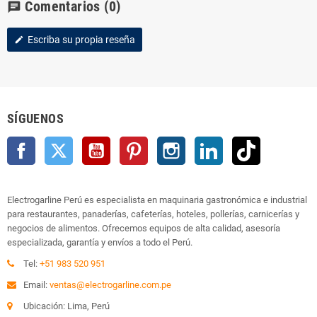
Comentarios
(0)
chat
Escriba su propia reseña
edit
SÍGUENOS
Facebook
Twitter
YouTube
Pinterest
Instagram
LinkedIn
TikTok
Electrogarline Perú es especialista en maquinaria gastronómica e industrial
para restaurantes, panaderías, cafeterías, hoteles, pollerías, carnicerías y
negocios de alimentos. Ofrecemos equipos de alta calidad, asesoría
especializada, garantía y envíos a todo el Perú.
Tel:
+51 983 520 951
Email:
ventas@electrogarline.com.pe
Ubicación: Lima, Perú