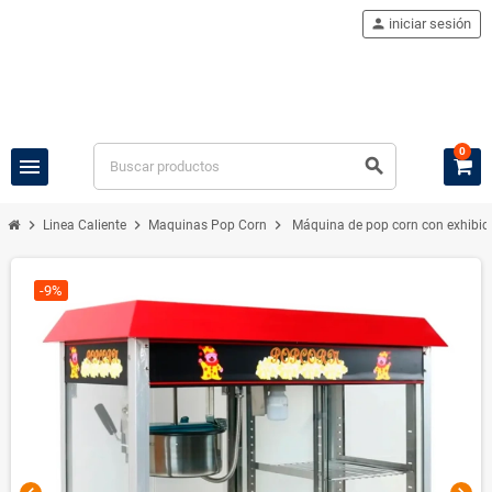
person
iniciar sesión
0
menu
search
chevron_right
chevron_right
chevron_right
Linea Caliente
Maquinas Pop Corn
Máquina de pop corn con exhibi
-9%