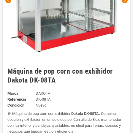
chevron_left
chevron_right
Máquina de pop corn con exhibidor
Dakota DK-08TA
Marca
DAKOTA
Referencia
DK-08TA
Condición
Nuevo
🍿 Máquina de pop corn con exhibidor
Dakota DK-08TA.
Combina
cocción y exhibición en un solo equipo. Con olla de 8 oz, mantenedor
con luz interior y bandejas ajustables, es ideal para ferias, kioscos y
negocios que buscan estilo y eficiencia