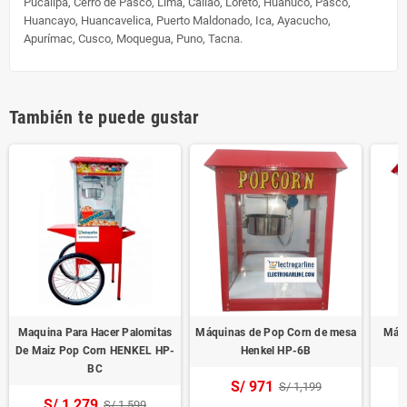
Pucallpa, Cerro de Pasco, Lima, Callao, Loreto, Huánuco, Pasco,
Huancayo, Huancavelica, Puerto Maldonado, Ica, Ayacucho,
Apurímac, Cusco, Moquegua, Puno, Tacna.
También te puede gustar
Maquina Para Hacer Palomitas
Máquinas de Pop Corn de mesa
Máqu
De Maiz Pop Corn HENKEL HP-
Henkel HP-6B
BC
S/ 971
S/ 1,199
S/ 1,279
S/ 1,599