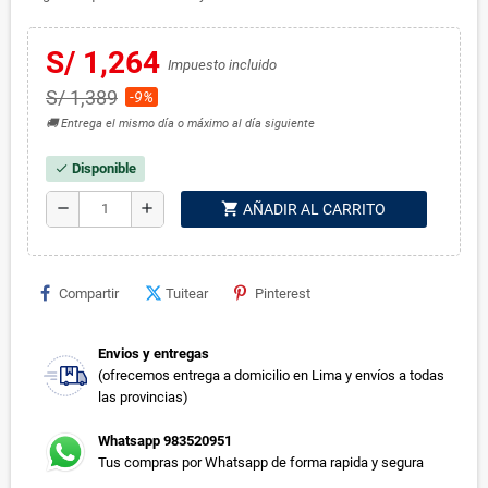
S/ 1,264
Impuesto incluido
S/ 1,389
-9%
🚚 Entrega el mismo día o máximo al día siguiente
Disponible
check
shopping_cart
remove
add
AÑADIR AL CARRITO
Compartir
Tuitear
Pinterest
Envios y entregas
(ofrecemos entrega a domicilio en Lima y envíos a todas
las provincias)
Whatsapp 983520951
Tus compras por Whatsapp de forma rapida y segura