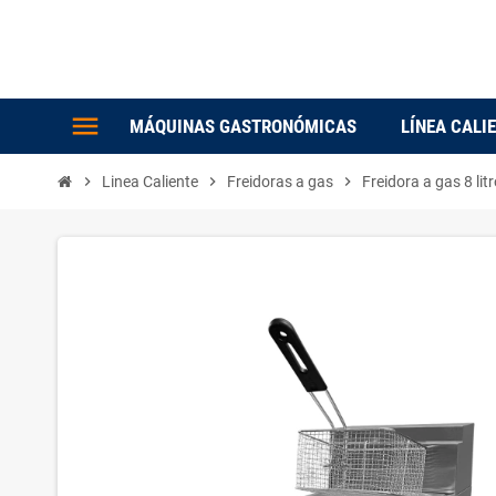
menu
MÁQUINAS GASTRONÓMICAS
LÍNEA CALI
chevron_right
Linea Caliente
chevron_right
Freidoras a gas
chevron_right
Freidora a gas 8 li