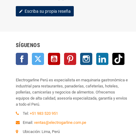
Escriba su propia reseña
edit
SÍGUENOS
Facebook
Twitter
YouTube
Pinterest
Instagram
LinkedIn
TikTo
Electrogarline Perú es especialista en maquinaria gastronómica e
industrial para restaurantes, panaderías, cafeterías, hoteles,
pollerías, carnicerías y negocios de alimentos. Ofrecemos
equipos de alta calidad, asesoría especializada, garantía y envíos
a todo el Perú.
Tel:
+51 983 520 951
Email:
ventas@electrogarline.com.pe
Ubicación: Lima, Perú