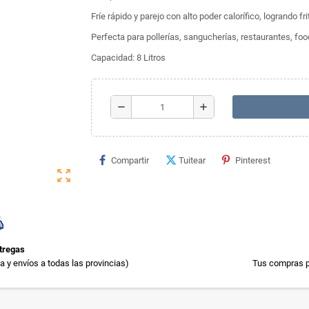
Fríe rápido y parejo con alto poder calorífico, logrando 
Perfecta para pollerías, sangucherías, restaurantes, foo
Capacidad: 8 Litros
remove
add
Compartir
Tuitear
Pinterest
zoom_out_map
tregas
 y envíos a todas las provincias)
Tus compras p