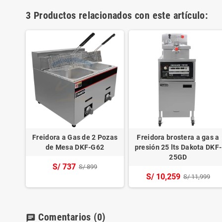
3 Productos relacionados con este artículo:
Freidora a Gas de 2 Pozas
Freidora brostera a gas a
de Mesa DKF-G62
presión 25 lts Dakota DKF-
25GD
S/ 737
S/ 899
S/ 10,259
S/ 11,999
Comentarios
(0)
chat