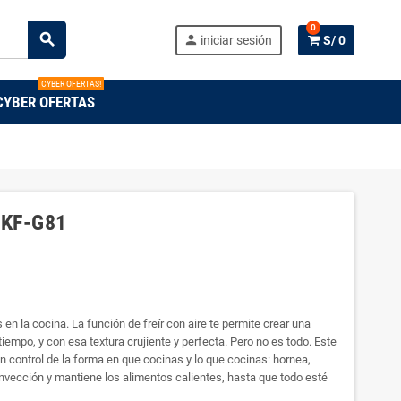
0
search
person
iniciar sesión
S/ 0
CYBER OFERTAS!
CYBER OFERTAS
 DKF-G81
 en la cocina. La función de freír con aire te permite crear una
empo, y con esa textura crujiente y perfecta. Pero no es todo. Este
n control de la forma en que cocinas y lo que cocinas: hornea,
nvección y mantiene los alimentos calientes, hasta que todo esté