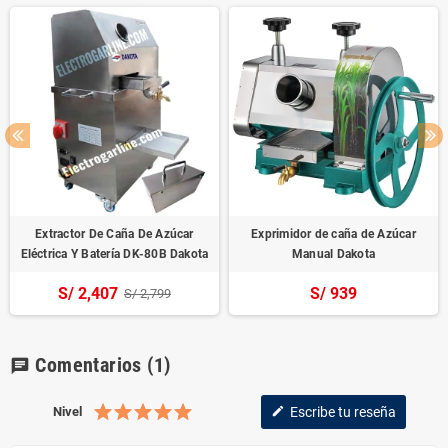
Extractor De Caña De Azúcar
Exprimidor de caña de Azúcar
Eléctrica Y Batería DK-80B Dakota
Manual Dakota
S/ 2,407
S/ 939
S/ 2,799
Comentarios
(1)
chat
Nivel
Escribe tu reseña
edit