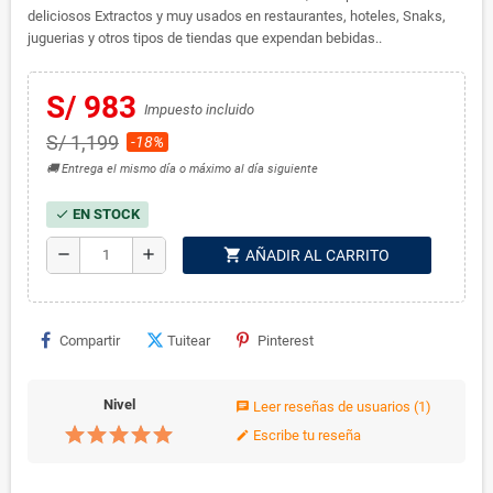
deliciosos Extractos y muy usados en restaurantes, hoteles, Snaks,
juguerias y otros tipos de tiendas que expendan bebidas..
S/ 983
Impuesto incluido
S/ 1,199
-18%
🚚 Entrega el mismo día o máximo al día siguiente
EN STOCK
check
shopping_cart
remove
add
AÑADIR AL CARRITO
Compartir
Tuitear
Pinterest
Nivel
Leer reseñas de usuarios
(1)
chat
Escribe tu reseña
edit