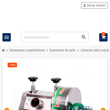
person
iniciar sesión
0
menu
search
chevron_right
chevron_right
chevron_right
Extractores y exprimidores
Exprimidor de caña
Extractor semi indus
-18%