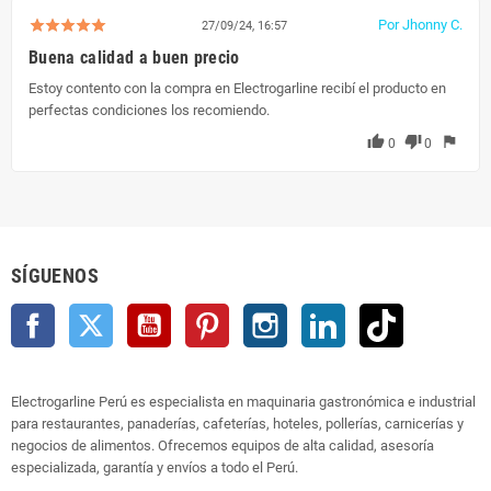
Por Jhonny C.
27/09/24, 16:57
Buena calidad a buen precio
Estoy contento con la compra en Electrogarline recibí el producto en
perfectas condiciones los recomiendo.
thumb_up
thumb_down
flag
0
0
SÍGUENOS
Facebook
Twitter
YouTube
Pinterest
Instagram
LinkedIn
TikTok
Electrogarline Perú es especialista en maquinaria gastronómica e industrial
para restaurantes, panaderías, cafeterías, hoteles, pollerías, carnicerías y
negocios de alimentos. Ofrecemos equipos de alta calidad, asesoría
especializada, garantía y envíos a todo el Perú.