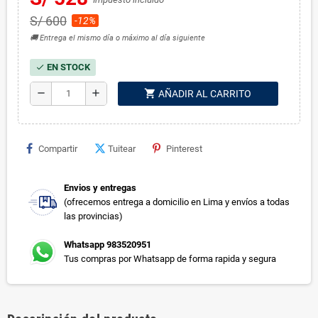
S/ 600
-12%
🚚 Entrega el mismo día o máximo al día siguiente
EN STOCK
check
shopping_cart
remove
add
AÑADIR AL CARRITO
Compartir
Tuitear
Pinterest
Envios y entregas
(ofrecemos entrega a domicilio en Lima y envíos a todas
las provincias)
Whatsapp 983520951
Tus compras por Whatsapp de forma rapida y segura