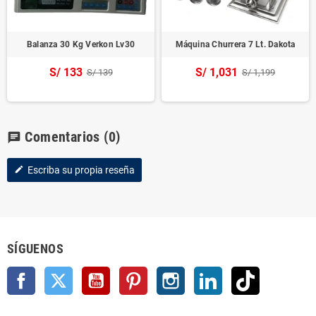
Balanza 30 Kg Verkon Lv30
Máquina Churrera 7 Lt. Dakota
S/ 133
S/ 1,031
S/ 139
S/ 1,199
Comentarios
(0)
chat
Escriba su propia reseña
edit
SÍGUENOS
Facebook
Twitter
YouTube
Pinterest
Instagram
LinkedIn
TikTok