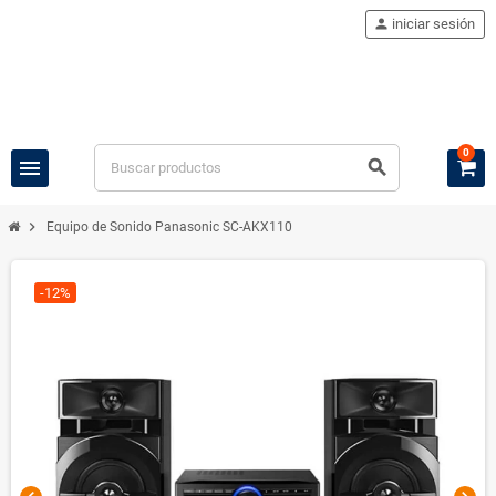
person
iniciar sesión
0
menu
search
chevron_right
Equipo de Sonido Panasonic SC-AKX110
-12%