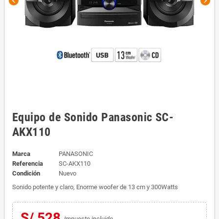
chevron_left
chevron_right
Equipo de Sonido Panasonic SC-
AKX110
Marca
PANASONIC
Referencia
SC-AKX110
Condición
Nuevo
Sonido potente y claro, Enorme woofer de 13 cm y 300Watts
S/ 528
Impuesto incluido