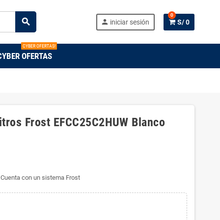
0
search
person
iniciar sesión
S/ 0
CYBER OFERTAS!
CYBER OFERTAS
Litros Frost EFCC25C2HUW Blanco
. Cuenta con un sistema Frost