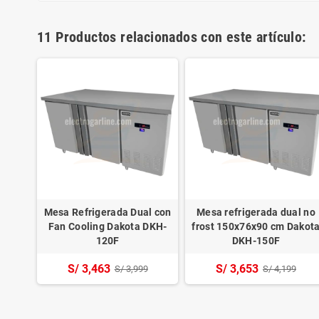
11 Productos relacionados con este artículo:
zontal
Mesa Refrigerada Dual con
Mesa refrigerada dual no
Blanco
Fan Cooling Dakota DKH-
frost 150x76x90 cm Dakot
120F
DKH-150F
S/ 3,463
S/ 3,653
S/ 3,999
S/ 4,199