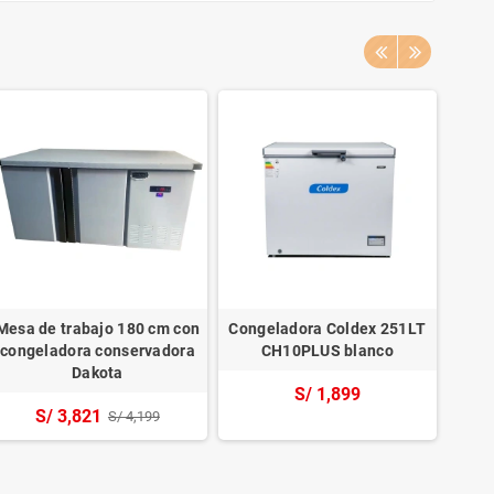
Mesa de trabajo 180 cm con
Congeladora Coldex 251LT
Cong
congeladora conservadora
CH10PLUS blanco
Gri
Dakota
S/ 1,899
S/ 3,821
S/ 4,199