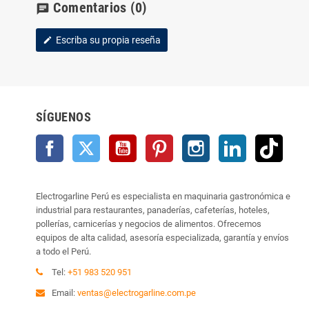
Comentarios
(0)
chat
Escriba su propia reseña
edit
SÍGUENOS
Facebook
Twitter
YouTube
Pinterest
Instagram
LinkedIn
TikTo
Electrogarline Perú es especialista en maquinaria gastronómica e
industrial para restaurantes, panaderías, cafeterías, hoteles,
pollerías, carnicerías y negocios de alimentos. Ofrecemos
equipos de alta calidad, asesoría especializada, garantía y envíos
a todo el Perú.
Tel:
+51 983 520 951
Email:
ventas@electrogarline.com.pe